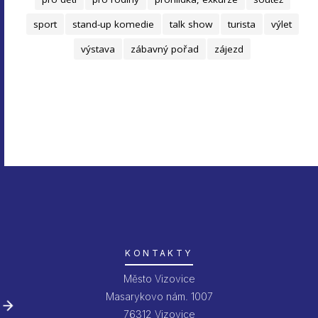
sport
stand-up komedie
talk show
turista
výlet
výstava
zábavný pořad
zájezd
KONTAKTY
Město Vizovice
Masarykovo nám. 1007
76312 Vizovice