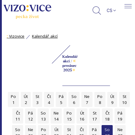
CS
:
Vizovice
Kalendář akcí
Kalendář
«
akcí /
prosinec
»
2025
Po
Út
St
Čt
Pá
So
Ne
Po
Út
St
1
2
3
4
5
6
7
8
9
10
Čt
Pá
So
Ne
Po
Út
St
Čt
Pá
11
12
13
14
15
16
17
18
19
So
Ne
Po
Út
St
Čt
Pá
So
Ne