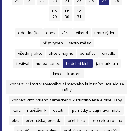
20
21
22
23
24
25
26
27
28
Po
Út
St
29
30
31
ode dneška
dnes
zítra
víkend
tento týden
příští týden
tento měsíc
všechny akce
akce v nájmu
benefice
divadlo
festival
hudba, tanec
hudební klub
jarmark, trh
kino
koncert
koncert v rámci Vizovického zámeckého kulturního léta Aloise
Háby
koncert Vizovického zámeckého kulturního léta Aloise Háby
kurz
navštěvník
ostatní
památky a zajímavá místa
ples
přednáška, beseda
přehlídka
pro celou rodinu
pro děti
pro rodiny
prohlídka, exkurze
soutěž