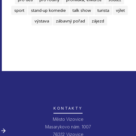
sport
stand-up komedie
talk show
turista
výlet
výstava
zábavný pořad
zájezd
KONTAKTY
Město Vizovice
Masarykovo nám. 1007
76312 Vizovice