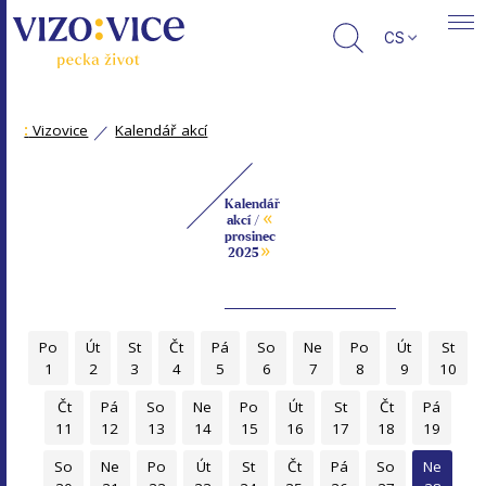
CS
:
Vizovice
Kalendář akcí
Kalendář
«
akcí /
prosinec
»
2025
Po
Út
St
Čt
Pá
So
Ne
Po
Út
St
1
2
3
4
5
6
7
8
9
10
Čt
Pá
So
Ne
Po
Út
St
Čt
Pá
11
12
13
14
15
16
17
18
19
So
Ne
Po
Út
St
Čt
Pá
So
Ne