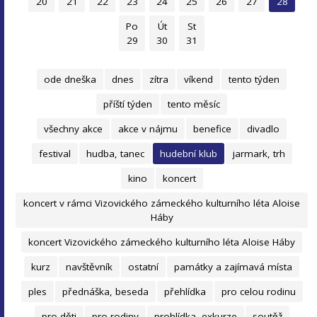
20
21
22
23
24
25
26
27
28
Po
Út
St
29
30
31
ode dneška
dnes
zítra
víkend
tento týden
příští týden
tento měsíc
všechny akce
akce v nájmu
benefice
divadlo
festival
hudba, tanec
hudební klub
jarmark, trh
kino
koncert
koncert v rámci Vizovického zámeckého kulturního léta Aloise
Háby
koncert Vizovického zámeckého kulturního léta Aloise Háby
kurz
navštěvník
ostatní
památky a zajímavá místa
ples
přednáška, beseda
přehlídka
pro celou rodinu
pro děti
pro rodiny
prohlídka, exkurze
soutěž