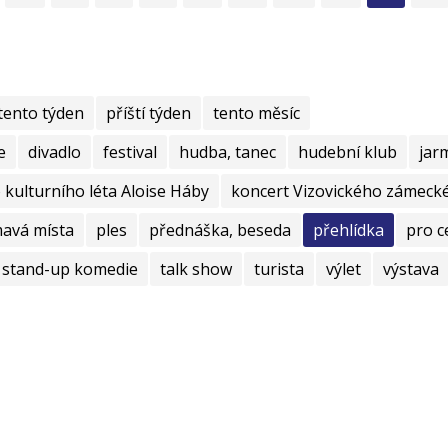
tento týden
příští týden
tento měsíc
e
divadlo
festival
hudba, tanec
hudební klub
jar
kulturního léta Aloise Háby
koncert Vizovického zámecké
mavá místa
ples
přednáška, beseda
přehlídka
pro c
stand-up komedie
talk show
turista
výlet
výstava