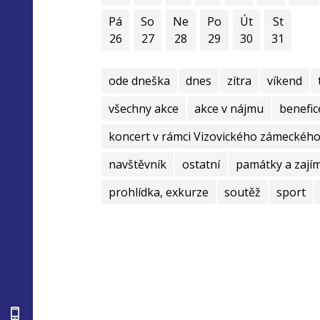
Pá
So
Ne
Po
Út
St
26
27
28
29
30
31
ode dneška
dnes
zítra
víkend
všechny akce
akce v nájmu
benefic
koncert v rámci Vizovického zámeckého 
navštěvník
ostatní
památky a zají
prohlídka, exkurze
soutěž
sport