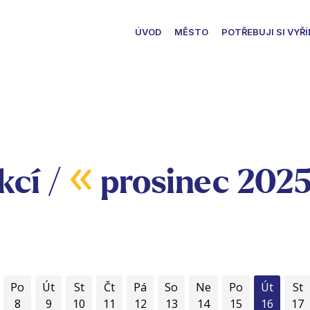
ÚVOD
MĚSTO
POTŘEBUJI SI VYŘÍ
«
kcí /
prosinec 202
Po
Út
St
Čt
Pá
So
Ne
Po
Út
St
8
9
10
11
12
13
14
15
16
17