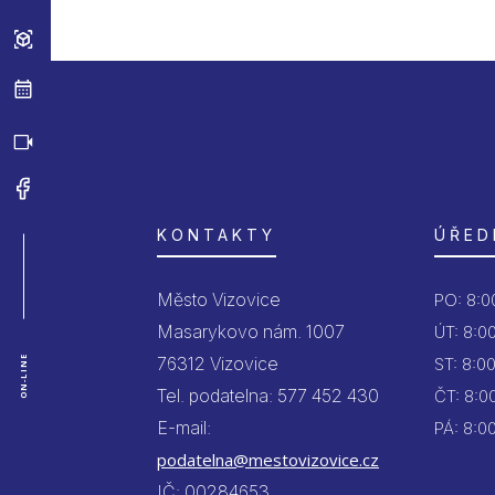
KONTAKTY
ÚŘED
Město Vizovice
PO:
8:00
Masarykovo nám. 1007
ÚT:
8:00
76312 Vizovice
ON-LINE
ST:
8:00
Tel. podatelna: 577 452 430
ČT:
8:00
E-mail:
PÁ:
8:00
podatelna@mestovizovice.cz
IČ: 00284653