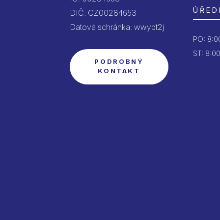
ÚŘED
DIČ: CZ00284653
Datová schránka: wwybt2j
PO:
8:00
ST: 8:00
PODROBNÝ
KONTAKT