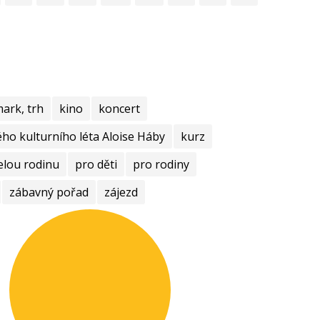
mark, trh
kino
koncert
ho kulturního léta Aloise Háby
kurz
elou rodinu
pro děti
pro rodiny
zábavný pořad
zájezd