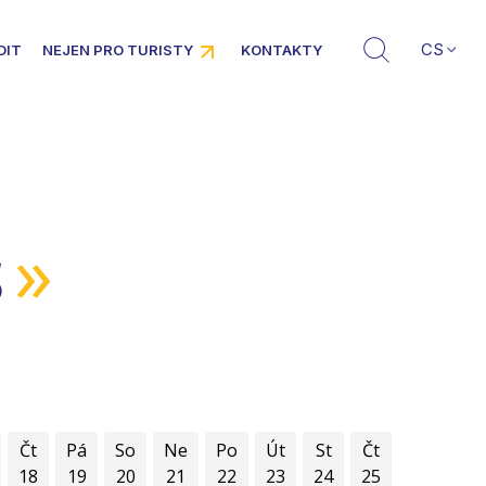
CS
DIT
NEJEN PRO TURISTY
KONTAKTY
»
5
Čt
Pá
So
Ne
Po
Út
St
Čt
18
19
20
21
22
23
24
25