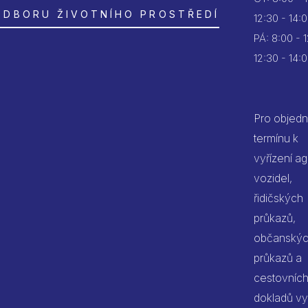
ODBORU ŽIVOTNÍHO PROSTŘEDÍ
12:30 - 14:
PÁ:
8:00 - 
12:30 - 14:
Pro objedn
termínu k
vyřízení a
vozidel,
řidičských
průkazů,
občanský
průkazů a
cestovníc
dokladů vy