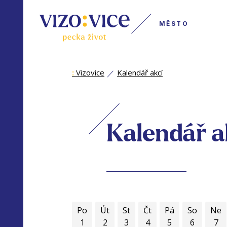
MĚSTO
:
Vizovice
Kalendář akcí
Kalendář a
Po
Út
St
Čt
Pá
So
Ne
1
2
3
4
5
6
7