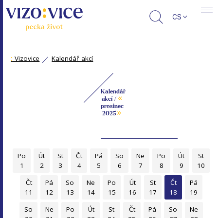
CS
:
Vizovice
Kalendář akcí
Kalendář
«
akcí /
prosinec
»
2025
Po
Út
St
Čt
Pá
So
Ne
Po
Út
St
1
2
3
4
5
6
7
8
9
10
Čt
Pá
So
Ne
Po
Út
St
Čt
Pá
11
12
13
14
15
16
17
18
19
So
Ne
Po
Út
St
Čt
Pá
So
Ne