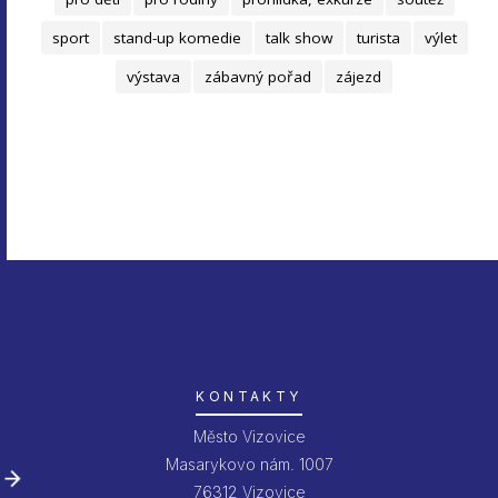
sport
stand-up komedie
talk show
turista
výlet
výstava
zábavný pořad
zájezd
KONTAKTY
Město Vizovice
Masarykovo nám. 1007
76312 Vizovice