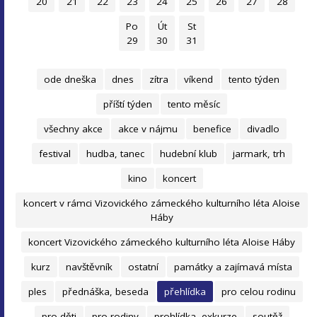
20
21
22
23
24
25
26
27
28
Po
Út
St
29
30
31
ode dneška
dnes
zítra
víkend
tento týden
příští týden
tento měsíc
všechny akce
akce v nájmu
benefice
divadlo
festival
hudba, tanec
hudební klub
jarmark, trh
kino
koncert
koncert v rámci Vizovického zámeckého kulturního léta Aloise
Háby
koncert Vizovického zámeckého kulturního léta Aloise Háby
kurz
navštěvník
ostatní
památky a zajímavá místa
ples
přednáška, beseda
přehlídka
pro celou rodinu
pro děti
pro rodiny
prohlídka, exkurze
soutěž