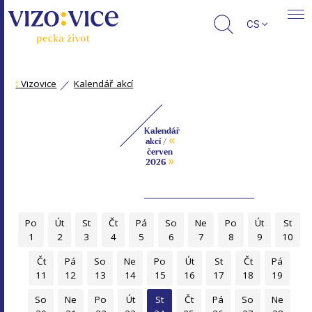
CS
:
Vizovice
Kalendář akcí
Kalendář
«
akcí /
červen
»
2026
Po
Út
St
Čt
Pá
So
Ne
Po
Út
St
1
2
3
4
5
6
7
8
9
10
Čt
Pá
So
Ne
Po
Út
St
Čt
Pá
11
12
13
14
15
16
17
18
19
So
Ne
Po
Út
St
Čt
Pá
So
Ne