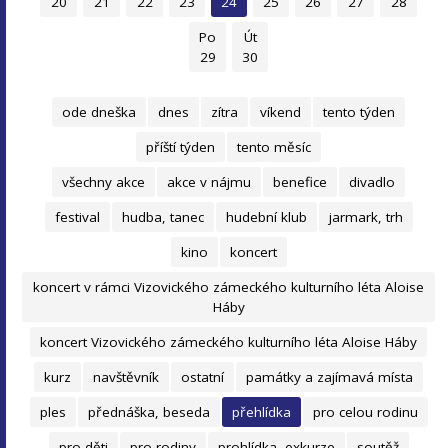
20
21
22
23
24
25
26
27
28
Po
Út
29
30
ode dneška
dnes
zítra
víkend
tento týden
příští týden
tento měsíc
všechny akce
akce v nájmu
benefice
divadlo
festival
hudba, tanec
hudební klub
jarmark, trh
kino
koncert
koncert v rámci Vizovického zámeckého kulturního léta Aloise
Háby
koncert Vizovického zámeckého kulturního léta Aloise Háby
kurz
navštěvník
ostatní
památky a zajímavá místa
ples
přednáška, beseda
přehlídka
pro celou rodinu
pro děti
pro rodiny
prohlídka, exkurze
soutěž