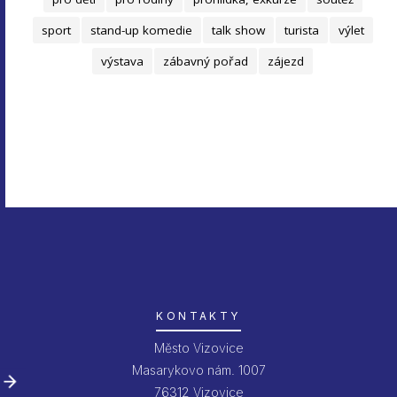
sport
stand-up komedie
talk show
turista
výlet
výstava
zábavný pořad
zájezd
KONTAKTY
Město Vizovice
Masarykovo nám. 1007
76312 Vizovice