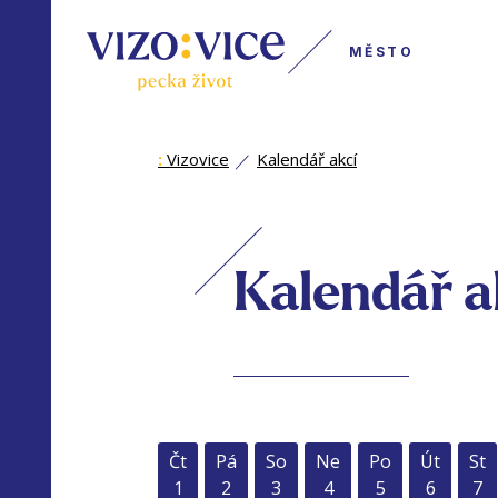
MĚSTO
:
Vizovice
Kalendář akcí
Kalendář a
Čt
Pá
So
Ne
Po
Út
St
1
2
3
4
5
6
7