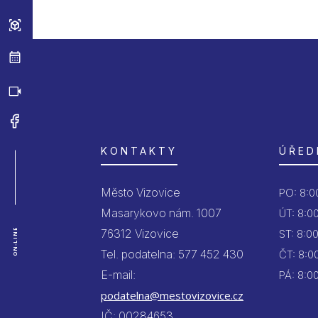
KONTAKTY
ÚŘED
Město Vizovice
PO:
8:00
Masarykovo nám. 1007
ÚT:
8:00
76312 Vizovice
ON-LINE
ST:
8:00
Tel. podatelna: 577 452 430
ČT:
8:00
E-mail:
PÁ:
8:00
podatelna@mestovizovice.cz
IČ: 00284653