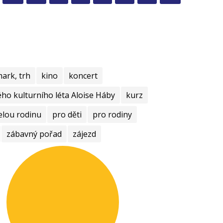
mark, trh
kino
koncert
ho kulturního léta Aloise Háby
kurz
elou rodinu
pro děti
pro rodiny
zábavný pořad
zájezd