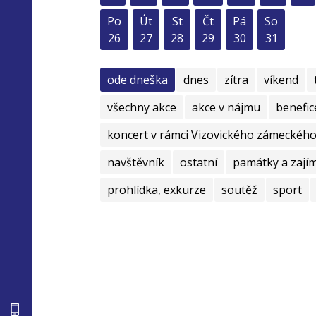
Po
Út
St
Čt
Pá
So
26
27
28
29
30
31
ode dneška
dnes
zítra
víkend
všechny akce
akce v nájmu
benefic
koncert v rámci Vizovického zámeckého 
navštěvník
ostatní
památky a zají
prohlídka, exkurze
soutěž
sport