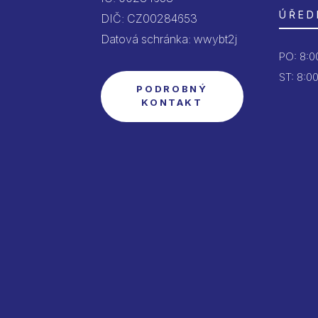
ÚŘED
DIČ: CZ00284653
Datová schránka: wwybt2j
PO:
8:00
ST: 8:00
PODROBNÝ
KONTAKT