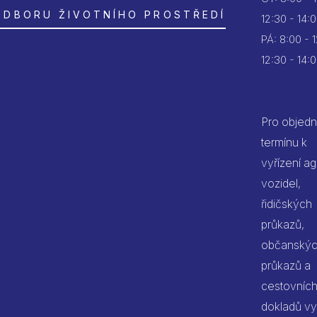
ODBORU ŽIVOTNÍHO PROSTŘEDÍ
12:30 - 14:
PÁ:
8:00 - 
12:30 - 14:
Pro objedn
termínu k
vyřízení a
vozidel,
řidičských
průkazů,
občanský
průkazů a
cestovníc
dokladů vy