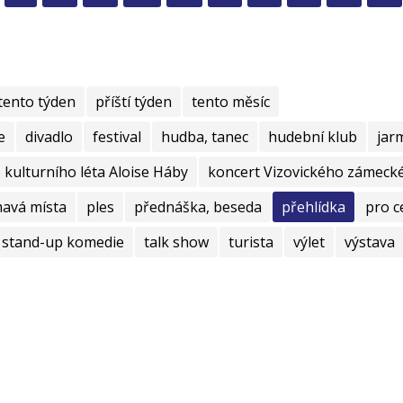
tento týden
příští týden
tento měsíc
e
divadlo
festival
hudba, tanec
hudební klub
jar
kulturního léta Aloise Háby
koncert Vizovického zámecké
mavá místa
ples
přednáška, beseda
přehlídka
pro c
stand-up komedie
talk show
turista
výlet
výstava