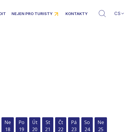
CS
DIT
NEJEN PRO TURISTY
KONTAKTY
Ne
Po
Út
St
Čt
Pá
So
Ne
18
19
20
21
22
23
24
25