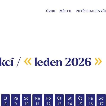
ÚVOD
MĚSTO
POTŘEBUJI SI VYŘÍ
«
»
kcí /
leden 2026
Čt
Pá
So
Ne
Po
Út
St
Čt
Pá
So
8
9
10
11
12
13
14
15
16
17