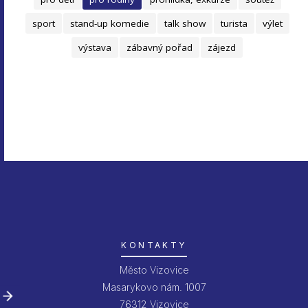
sport
stand-up komedie
talk show
turista
výlet
výstava
zábavný pořad
zájezd
KONTAKTY
Město Vizovice
Masarykovo nám. 1007
76312 Vizovice