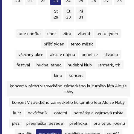
20
21
22
23
24
25
26
27
28
St
Čt
Pá
29
30
31
ode dneška
dnes
zítra
víkend
tento týden
příští týden
tento měsíc
všechny akce
akce v nájmu
benefice
divadlo
festival
hudba, tanec
hudební klub
jarmark, trh
kino
koncert
koncert v rámci Vizovického zámeckého kulturního léta Aloise
Háby
koncert Vizovického zámeckého kulturního léta Aloise Háby
kurz
navštěvník
ostatní
památky a zajímavá místa
ples
přednáška, beseda
přehlídka
pro celou rodinu
pro děti
pro rodiny
prohlídka, exkurze
soutěž