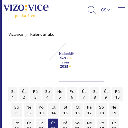
CS
:
Vizovice
Kalendář akcí
Kalendář
«
akcí /
říjen
»
2025
St
Čt
Pá
So
Ne
Po
Út
St
Čt
Pá
1
2
3
4
5
6
7
8
9
10
So
Ne
Po
Út
St
Čt
Pá
So
Ne
11
12
13
14
15
16
17
18
19
Po
Út
St
Čt
Pá
So
Ne
Po
Út