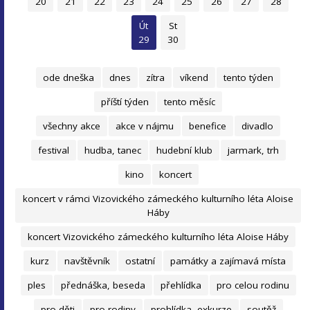
20
21
22
23
24
25
26
27
28
Út
St
29
30
ode dneška
dnes
zítra
víkend
tento týden
příští týden
tento měsíc
všechny akce
akce v nájmu
benefice
divadlo
festival
hudba, tanec
hudební klub
jarmark, trh
kino
koncert
koncert v rámci Vizovického zámeckého kulturního léta Aloise
Háby
koncert Vizovického zámeckého kulturního léta Aloise Háby
kurz
navštěvník
ostatní
památky a zajímavá místa
ples
přednáška, beseda
přehlídka
pro celou rodinu
pro děti
pro rodiny
prohlídka, exkurze
soutěž