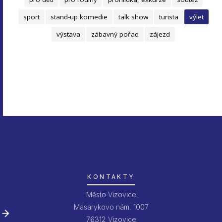
sport
stand-up komedie
talk show
turista
výlet
výstava
zábavný pořad
zájezd
KONTAKTY
Město Vizovice
Masarykovo nám. 1007
76312 Vizovice