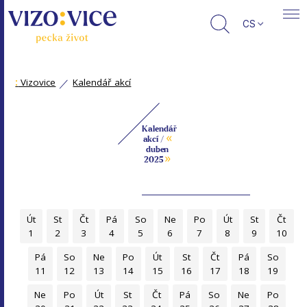
CS
:
Vizovice
Kalendář akcí
Kalendář
«
akcí /
duben
»
2025
Út
St
Čt
Pá
So
Ne
Po
Út
St
Čt
1
2
3
4
5
6
7
8
9
10
Pá
So
Ne
Po
Út
St
Čt
Pá
So
11
12
13
14
15
16
17
18
19
Ne
Po
Út
St
Čt
Pá
So
Ne
Po