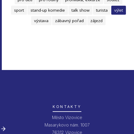
sport
stand-up komedie
talk show
turista
výlet
výstava
zábavný pořad
zájezd
KONTAKTY
Město Vizovice
Masarykovo nám. 1007
76312 Vizovice