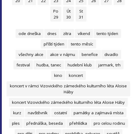
20
21
22
23
24
25
26
27
28
Po
Út
St
29
30
31
ode dneška
dnes
zítra
víkend
tento týden
příští týden
tento měsíc
všechny akce
akce v nájmu
benefice
divadlo
festival
hudba, tanec
hudební klub
jarmark, trh
kino
koncert
koncert v rámci Vizovického zámeckého kulturního léta Aloise
Háby
koncert Vizovického zámeckého kulturního léta Aloise Háby
kurz
navštěvník
ostatní
památky a zajímavá místa
ples
přednáška, beseda
přehlídka
pro celou rodinu
pro děti
pro rodiny
prohlídka, exkurze
soutěž