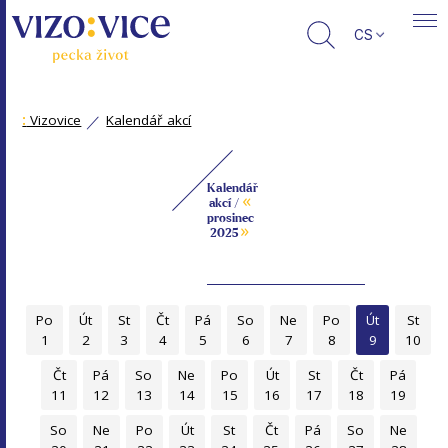
CS
:
Vizovice
Kalendář akcí
Kalendář
«
akcí /
prosinec
»
2025
Po
Út
St
Čt
Pá
So
Ne
Po
Út
St
1
2
3
4
5
6
7
8
9
10
Čt
Pá
So
Ne
Po
Út
St
Čt
Pá
11
12
13
14
15
16
17
18
19
So
Ne
Po
Út
St
Čt
Pá
So
Ne