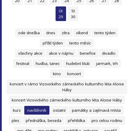
20
21
22
23
24
25
26
27
28
Út
St
29
30
ode dneška
dnes
zítra
víkend
tento týden
příští týden
tento měsíc
všechny akce
akce v nájmu
benefice
divadlo
festival
hudba, tanec
hudební klub
jarmark, trh
kino
koncert
koncert v rámci Vizovického zámeckého kulturního léta Aloise
Háby
koncert Vizovického zámeckého kulturního léta Aloise Háby
kurz
navštěvník
ostatní
památky a zajímavá místa
ples
přednáška, beseda
přehlídka
pro celou rodinu
pro děti
pro rodiny
prohlídka, exkurze
soutěž