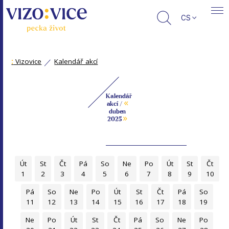
CS
:
Vizovice
Kalendář akcí
Kalendář
«
akcí /
duben
»
2025
Út
St
Čt
Pá
So
Ne
Po
Út
St
Čt
1
2
3
4
5
6
7
8
9
10
Pá
So
Ne
Po
Út
St
Čt
Pá
So
11
12
13
14
15
16
17
18
19
Ne
Po
Út
St
Čt
Pá
So
Ne
Po