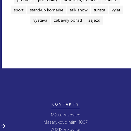
sport
stand-up komedie
talk show
turista
výlet
výstava
zábavný pořad
zájezd
KONTAKTY
Město Vizovice
Masarykovo nám. 1007
76312 Vizovice