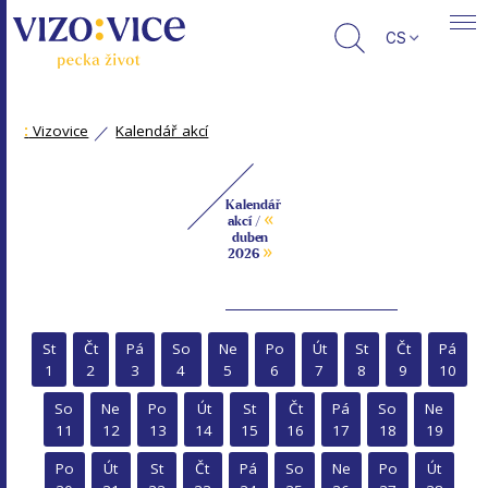
CS
:
Vizovice
Kalendář akcí
Kalendář
«
akcí /
duben
»
2026
St
Čt
Pá
So
Ne
Po
Út
St
Čt
Pá
1
2
3
4
5
6
7
8
9
10
So
Ne
Po
Út
St
Čt
Pá
So
Ne
11
12
13
14
15
16
17
18
19
Po
Út
St
Čt
Pá
So
Ne
Po
Út