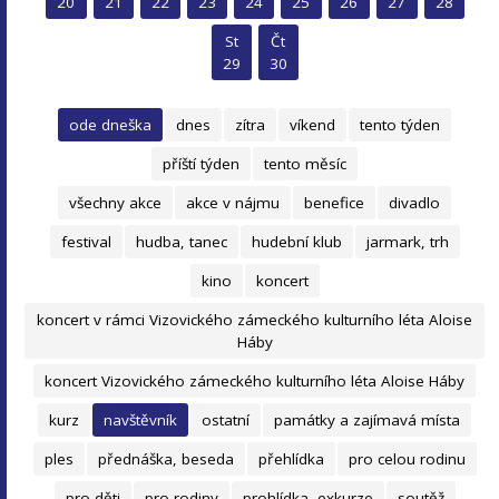
20
21
22
23
24
25
26
27
28
St
Čt
29
30
ode dneška
dnes
zítra
víkend
tento týden
příští týden
tento měsíc
všechny akce
akce v nájmu
benefice
divadlo
festival
hudba, tanec
hudební klub
jarmark, trh
kino
koncert
koncert v rámci Vizovického zámeckého kulturního léta Aloise
Háby
koncert Vizovického zámeckého kulturního léta Aloise Háby
kurz
navštěvník
ostatní
památky a zajímavá místa
ples
přednáška, beseda
přehlídka
pro celou rodinu
pro děti
pro rodiny
prohlídka, exkurze
soutěž