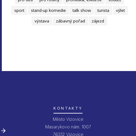
sport
stand-up komedie
talk show
turista
výlet
výstava
zábavný pořad
zájezd
KONTAKTY
Město Vizovice
Masarykovo nám. 1007
76312 Vizovice