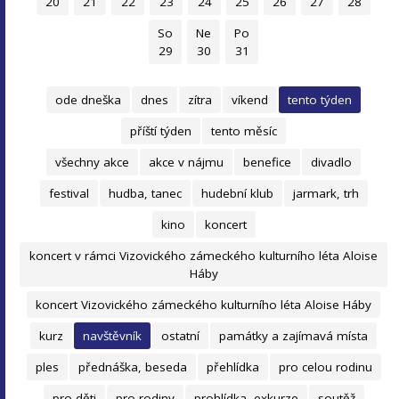
20
21
22
23
24
25
26
27
28
So
Ne
Po
29
30
31
ode dneška
dnes
zítra
víkend
tento týden
příští týden
tento měsíc
všechny akce
akce v nájmu
benefice
divadlo
festival
hudba, tanec
hudební klub
jarmark, trh
kino
koncert
koncert v rámci Vizovického zámeckého kulturního léta Aloise
Háby
koncert Vizovického zámeckého kulturního léta Aloise Háby
kurz
navštěvník
ostatní
památky a zajímavá místa
ples
přednáška, beseda
přehlídka
pro celou rodinu
pro děti
pro rodiny
prohlídka, exkurze
soutěž