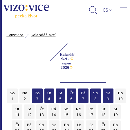
CS
:
Vizovice
Kalendář akcí
Kalendář
«
akcí /
srpen
»
2026
So
Ne
Po
Út
St
Čt
Pá
So
Ne
Po
1
2
3
4
5
6
7
8
9
10
Út
St
Čt
Pá
So
Ne
Po
Út
St
11
12
13
14
15
16
17
18
19
Čt
Pá
So
Ne
Po
Út
St
Čt
Pá