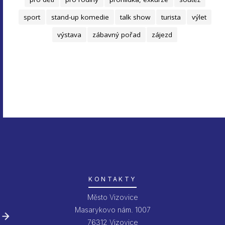
sport
stand-up komedie
talk show
turista
výlet
výstava
zábavný pořad
zájezd
KONTAKTY
Město Vizovice
Masarykovo nám. 1007
76312 Vizovice