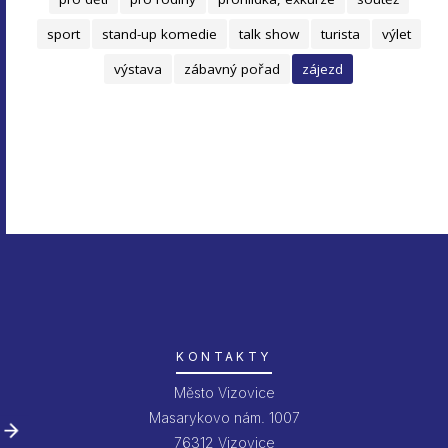
sport
stand-up komedie
talk show
turista
výlet
výstava
zábavný pořad
zájezd
KONTAKTY
Město Vizovice
Masarykovo nám. 1007
76312 Vizovice