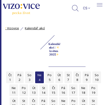
CS
:
Vizovice
Kalendář akcí
Kalendář
«
akcí /
květen
»
2025
Čt
Pá
So
Ne
Po
Út
St
Čt
Pá
So
1
2
3
4
5
6
7
8
9
10
Ne
Po
Út
St
Čt
Pá
So
Ne
Po
11
12
13
14
15
16
17
18
19
Út
St
Čt
Pá
So
Ne
Po
Út
St