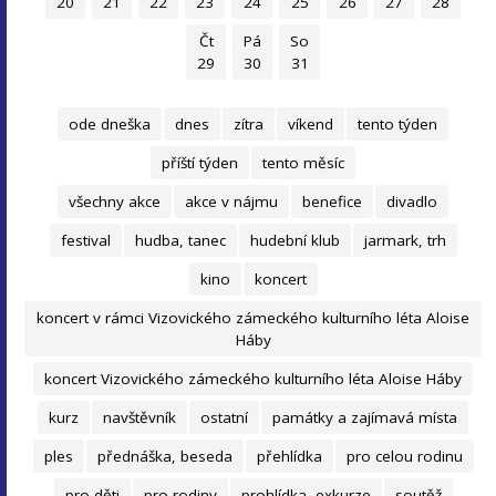
20
21
22
23
24
25
26
27
28
Čt
Pá
So
29
30
31
ode dneška
dnes
zítra
víkend
tento týden
příští týden
tento měsíc
všechny akce
akce v nájmu
benefice
divadlo
festival
hudba, tanec
hudební klub
jarmark, trh
kino
koncert
koncert v rámci Vizovického zámeckého kulturního léta Aloise
Háby
koncert Vizovického zámeckého kulturního léta Aloise Háby
kurz
navštěvník
ostatní
památky a zajímavá místa
ples
přednáška, beseda
přehlídka
pro celou rodinu
pro děti
pro rodiny
prohlídka, exkurze
soutěž