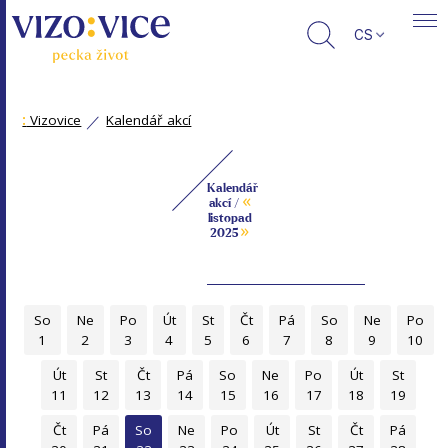
CS
:
Vizovice
Kalendář akcí
Kalendář
«
akcí /
listopad
»
2025
So
Ne
Po
Út
St
Čt
Pá
So
Ne
Po
1
2
3
4
5
6
7
8
9
10
Út
St
Čt
Pá
So
Ne
Po
Út
St
11
12
13
14
15
16
17
18
19
Čt
Pá
So
Ne
Po
Út
St
Čt
Pá