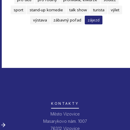
sport
stand-up komedie
talk show
turista
výlet
výstava
zábavný pořad
zájezd
KONTAKTY
Město Vizovice
Masarykovo nám. 1007
76312 Vizovice