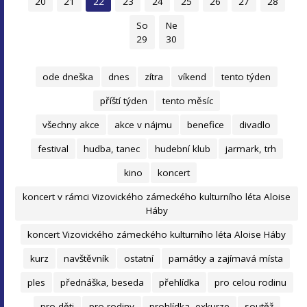
20
21
22
23
24
25
26
27
28
So
Ne
29
30
ode dneška
dnes
zítra
víkend
tento týden
příští týden
tento měsíc
všechny akce
akce v nájmu
benefice
divadlo
festival
hudba, tanec
hudební klub
jarmark, trh
kino
koncert
koncert v rámci Vizovického zámeckého kulturního léta Aloise
Háby
koncert Vizovického zámeckého kulturního léta Aloise Háby
kurz
navštěvník
ostatní
památky a zajímavá místa
ples
přednáška, beseda
přehlídka
pro celou rodinu
pro děti
pro rodiny
prohlídka, exkurze
soutěž