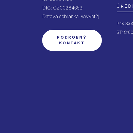
ÚŘED
DIČ: CZ00284653
Datová schránka: wwybt2j
PO:
8:00
ST: 8:00
PODROBNÝ
KONTAKT