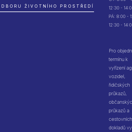
ODBORU ŽIVOTNÍHO PROSTŘEDÍ
12:30 - 14:
PÁ:
8:00 - 
12:30 - 14:
Pro objedn
termínu k
vyřízení a
vozidel,
řidičských
průkazů,
občanský
průkazů a
cestovníc
dokladů vy