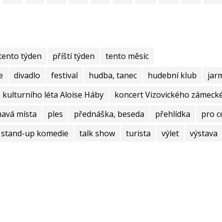
tento týden
příští týden
tento měsíc
e
divadlo
festival
hudba, tanec
hudební klub
jar
kulturního léta Aloise Háby
koncert Vizovického zámecké
mavá místa
ples
přednáška, beseda
přehlídka
pro c
stand-up komedie
talk show
turista
výlet
výstava