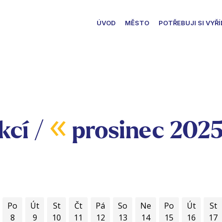
ÚVOD
MĚSTO
POTŘEBUJI SI VYŘÍ
«
kcí /
prosinec 202
Po
Út
St
Čt
Pá
So
Ne
Po
Út
St
8
9
10
11
12
13
14
15
16
17