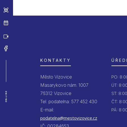
KONTAKTY
ÚŘED
Město Vizovice
PO:
8:00
Masarykovo nám. 1007
ÚT:
8:00
76312 Vizovice
ON-LINE
ST:
8:00
Tel. podatelna: 577 452 430
ČT:
8:00
E-mail:
PÁ:
8:00
podatelna@mestovizovice.cz
IČ: 00284653