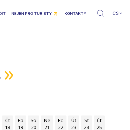
CS
DIT
NEJEN PRO TURISTY
KONTAKTY
»
5
Čt
Pá
So
Ne
Po
Út
St
Čt
18
19
20
21
22
23
24
25