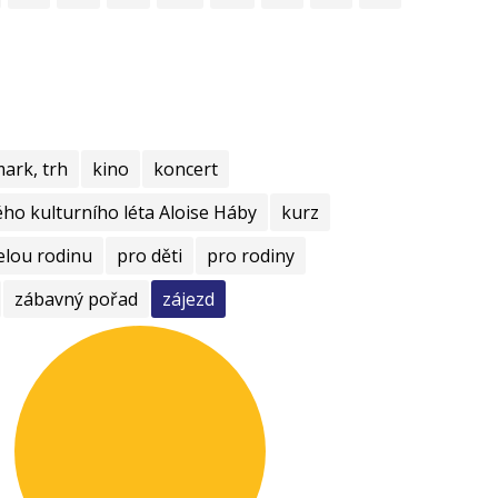
mark, trh
kino
koncert
ho kulturního léta Aloise Háby
kurz
elou rodinu
pro děti
pro rodiny
zábavný pořad
zájezd