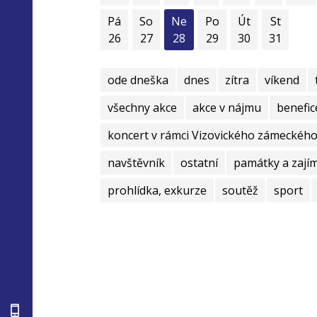
Pá
So
Ne
Po
Út
St
26
27
28
29
30
31
ode dneška
dnes
zítra
víkend
všechny akce
akce v nájmu
benefic
koncert v rámci Vizovického zámeckého 
navštěvník
ostatní
památky a zají
prohlídka, exkurze
soutěž
sport