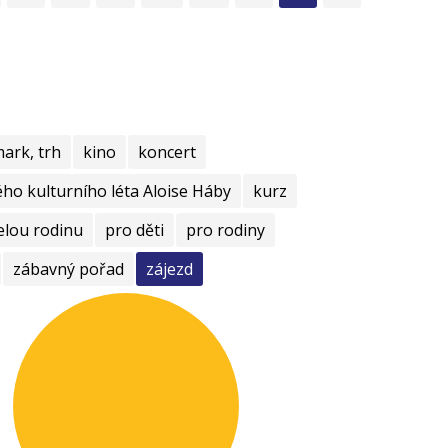
mark, trh
kino
koncert
ho kulturního léta Aloise Háby
kurz
elou rodinu
pro děti
pro rodiny
zábavný pořad
zájezd