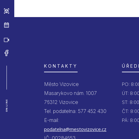
KONTAKTY
ÚŘED
Město Vizovice
PO:
8:00
Masarykovo nám. 1007
ÚT:
8:00
76312 Vizovice
ON-LINE
ST:
8:00
Tel. podatelna: 577 452 430
ČT:
8:00
E-mail:
PÁ:
8:00
podatelna@mestovizovice.cz
IČ: 00284653