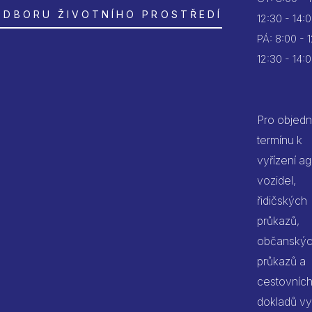
ODBORU ŽIVOTNÍHO PROSTŘEDÍ
12:30 - 14:
PÁ:
8:00 - 
12:30 - 14:
Pro objedn
termínu k
vyřízení a
vozidel,
řidičských
průkazů,
občanský
průkazů a
cestovníc
dokladů vy