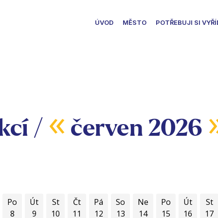
ÚVOD
MĚSTO
POTŘEBUJI SI VYŘÍ
«
kcí /
červen 2026
Po
Út
St
Čt
Pá
So
Ne
Po
Út
St
8
9
10
11
12
13
14
15
16
17