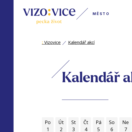
MĚSTO
:
Vizovice
Kalendář akcí
Kalendář a
Po
Út
St
Čt
Pá
So
Ne
1
2
3
4
5
6
7