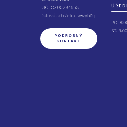
ÚŘED
DIČ: CZ00284653
Datová schránka: wwybt2j
PO:
8:00
ST: 8:00
PODROBNÝ
KONTAKT