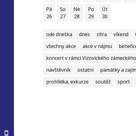
Pá
So
Ne
Po
Út
26
27
28
29
30
ode dneška
dnes
zítra
víkend
všechny akce
akce v nájmu
benefic
koncert v rámci Vizovického zámeckého 
navštěvník
ostatní
památky a zají
prohlídka, exkurze
soutěž
sport