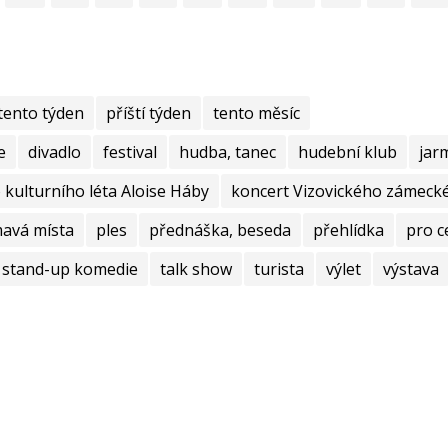
tento týden
příští týden
tento měsíc
e
divadlo
festival
hudba, tanec
hudební klub
jar
kulturního léta Aloise Háby
koncert Vizovického zámecké
mavá místa
ples
přednáška, beseda
přehlídka
pro c
stand-up komedie
talk show
turista
výlet
výstava