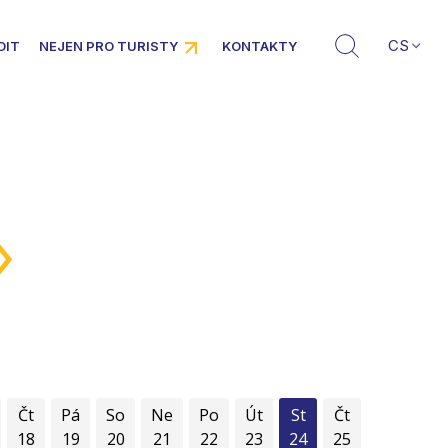
CS
DIT
NEJEN PRO TURISTY
KONTAKTY
»
Čt
Pá
So
Ne
Po
Út
St
Čt
18
19
20
21
22
23
24
25