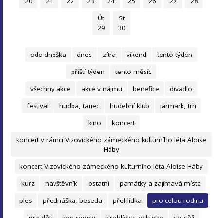
20
21
22
23
24
25
26
27
28
Út
St
29
30
ode dneška
dnes
zítra
víkend
tento týden
příští týden
tento měsíc
všechny akce
akce v nájmu
benefice
divadlo
festival
hudba, tanec
hudební klub
jarmark, trh
kino
koncert
koncert v rámci Vizovického zámeckého kulturního léta Aloise
Háby
koncert Vizovického zámeckého kulturního léta Aloise Háby
kurz
navštěvník
ostatní
památky a zajímavá místa
ples
přednáška, beseda
přehlídka
pro celou rodinu
pro děti
pro rodiny
prohlídka, exkurze
soutěž