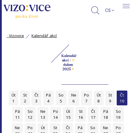
CS
:
Vizovice
Kalendář akcí
Kalendář
«
akcí /
duben
»
2025
Út
St
Čt
Pá
So
Ne
Po
Út
St
Čt
1
2
3
4
5
6
7
8
9
10
Pá
So
Ne
Po
Út
St
Čt
Pá
So
11
12
13
14
15
16
17
18
19
Ne
Po
Út
St
Čt
Pá
So
Ne
Po