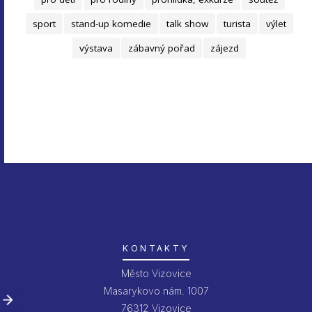
sport
stand-up komedie
talk show
turista
výlet
výstava
zábavný pořad
zájezd
KONTAKTY
Město Vizovice
Masarykovo nám. 1007
76312 Vizovice