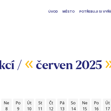
ÚVOD
MĚSTO
POTŘEBUJI SI VYŘÍ
«
kcí /
červen 2025
Ne
Po
Út
St
Čt
Pá
So
Ne
Po
Út
8
9
10
11
12
13
14
15
16
17