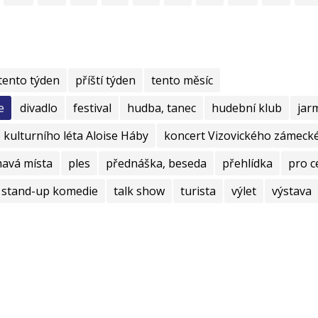
tento týden
příští týden
tento měsíc
e
divadlo
festival
hudba, tanec
hudební klub
jar
kulturního léta Aloise Háby
koncert Vizovického zámecké
mavá místa
ples
přednáška, beseda
přehlídka
pro c
stand-up komedie
talk show
turista
výlet
výstava