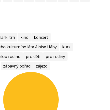
mark, trh
kino
koncert
ho kulturního léta Aloise Háby
kurz
elou rodinu
pro děti
pro rodiny
zábavný pořad
zájezd