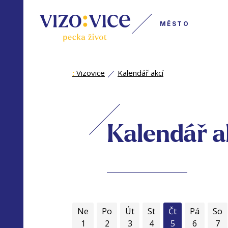
MĚSTO
:
Vizovice
Kalendář akcí
Kalendář a
Ne
Po
Út
St
Čt
Pá
So
1
2
3
4
5
6
7