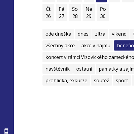
Čt
Pá
So
Ne
Po
26
27
28
29
30
ode dneška
dnes
zítra
víkend
všechny akce
akce v nájmu
benefic
koncert v rámci Vizovického zámeckého 
navštěvník
ostatní
památky a zají
prohlídka, exkurze
soutěž
sport