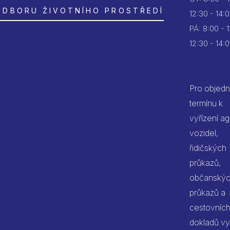
ODBORU ŽIVOTNÍHO PROSTŘEDÍ
12:30 - 14:
PÁ:
8:00 - 
12:30 - 14:
Pro objedn
termínu k
vyřízení a
vozidel,
řidičských
průkazů,
občanský
průkazů a
cestovníc
dokladů vy