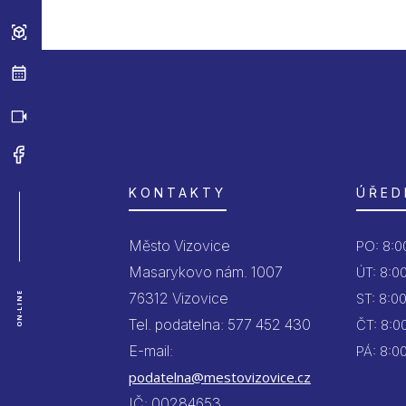
KONTAKTY
ÚŘED
Město Vizovice
PO:
8:00
Masarykovo nám. 1007
ÚT:
8:00
76312 Vizovice
ON-LINE
ST:
8:00
Tel. podatelna: 577 452 430
ČT:
8:00
E-mail:
PÁ:
8:00
podatelna@mestovizovice.cz
IČ: 00284653