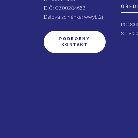
ÚŘED
DIČ: CZ00284653
Datová schránka: wwybt2j
PO:
8:00
ST: 8:00
PODROBNÝ
KONTAKT