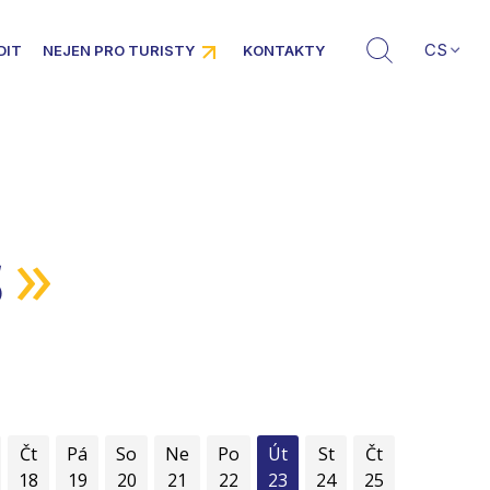
CS
DIT
NEJEN PRO TURISTY
KONTAKTY
»
5
Čt
Pá
So
Ne
Po
Út
St
Čt
18
19
20
21
22
23
24
25