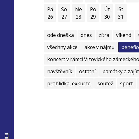
Pá
So
Ne
Po
Út
St
26
27
28
29
30
31
ode dneška
dnes
zítra
víkend
všechny akce
akce v nájmu
benefic
koncert v rámci Vizovického zámeckého 
navštěvník
ostatní
památky a zají
prohlídka, exkurze
soutěž
sport