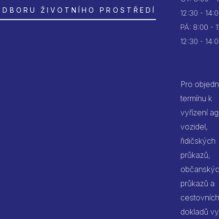
ODBORU ŽIVOTNÍHO PROSTŘEDÍ
12:30 - 14:
PÁ:
8:00 - 
12:30 - 14:
Pro objedn
termínu k
vyřízení a
vozidel,
řidičských
průkazů,
občanský
průkazů a
cestovníc
dokladů vy