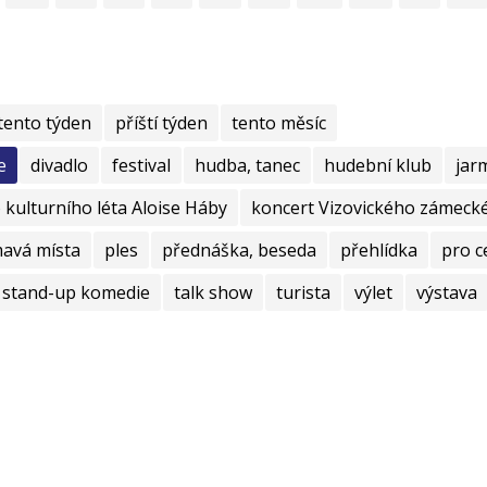
tento týden
příští týden
tento měsíc
e
divadlo
festival
hudba, tanec
hudební klub
jar
kulturního léta Aloise Háby
koncert Vizovického zámecké
mavá místa
ples
přednáška, beseda
přehlídka
pro c
stand-up komedie
talk show
turista
výlet
výstava