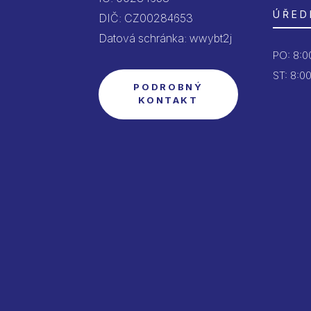
ÚŘED
DIČ: CZ00284653
Datová schránka: wwybt2j
PO:
8:00
ST: 8:00
PODROBNÝ
KONTAKT