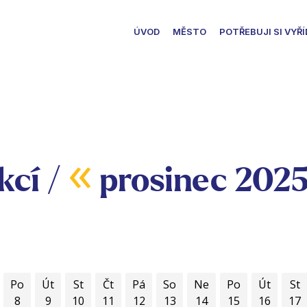
ÚVOD
MĚSTO
POTŘEBUJI SI VYŘÍ
«
kcí /
prosinec 202
Po
Út
St
Čt
Pá
So
Ne
Po
Út
St
8
9
10
11
12
13
14
15
16
17