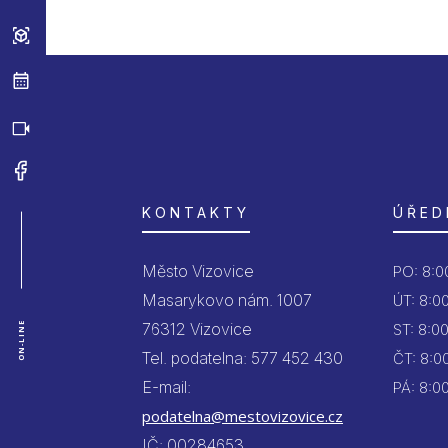
KONTAKTY
ÚŘED
Město Vizovice
PO:
8:00
Masarykovo nám. 1007
ÚT:
8:00
76312 Vizovice
ON-LINE
ST:
8:00
Tel. podatelna: 577 452 430
ČT:
8:00
E-mail:
PÁ:
8:00
podatelna@mestovizovice.cz
IČ: 00284653