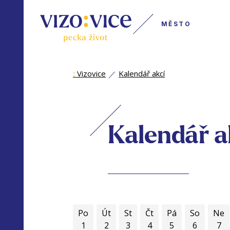
MĚSTO
:
Vizovice
Kalendář akcí
Kalendář a
Po
Út
St
Čt
Pá
So
Ne
1
2
3
4
5
6
7