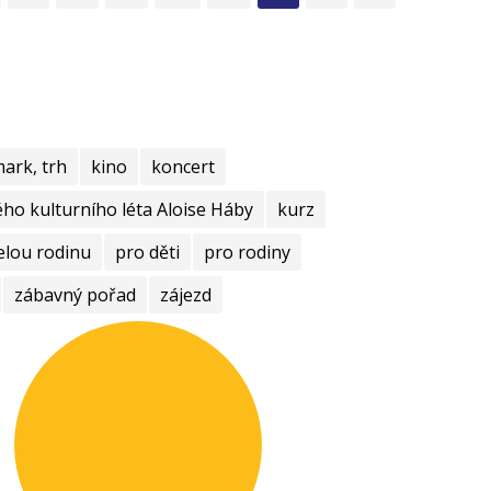
mark, trh
kino
koncert
ho kulturního léta Aloise Háby
kurz
elou rodinu
pro děti
pro rodiny
zábavný pořad
zájezd