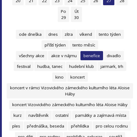
20
21
22
23
24
25
26
27
28
Po
Út
29
30
ode dneška
dnes
zítra
víkend
tento týden
příští týden
tento měsíc
všechny akce
akce v nájmu
benefice
divadlo
festival
hudba, tanec
hudební klub
jarmark, trh
kino
koncert
koncert v rámci Vizovického zámeckého kulturního léta Aloise
Háby
koncert Vizovického zámeckého kulturního léta Aloise Háby
kurz
navštěvník
ostatní
památky a zajímavá místa
ples
přednáška, beseda
přehlídka
pro celou rodinu
pro děti
pro rodiny
prohlídka, exkurze
soutěž