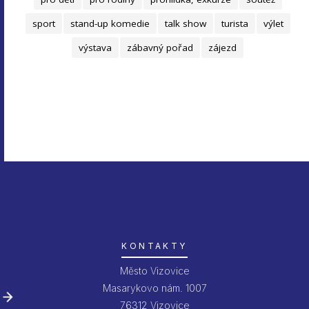
sport
stand-up komedie
talk show
turista
výlet
výstava
zábavný pořad
zájezd
KONTAKTY
Město Vizovice
Masarykovo nám. 1007
76312 Vizovice