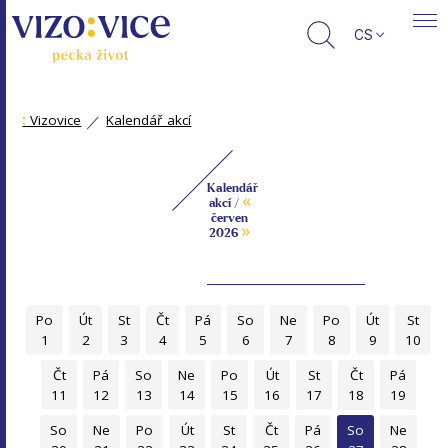
CS
:
Vizovice
Kalendář akcí
Kalendář
«
akcí /
červen
»
2026
Po
Út
St
Čt
Pá
So
Ne
Po
Út
St
1
2
3
4
5
6
7
8
9
10
Čt
Pá
So
Ne
Po
Út
St
Čt
Pá
11
12
13
14
15
16
17
18
19
So
Ne
Po
Út
St
Čt
Pá
So
Ne