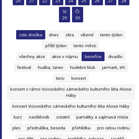
20
21
22
23
24
25
26
27
28
St
Čt
29
30
ode dneška
dnes
zítra
víkend
tento týden
příští týden
tento měsíc
všechny akce
akce v nájmu
benefice
divadlo
festival
hudba, tanec
hudební klub
jarmark, trh
kino
koncert
koncert v rámci Vizovického zámeckého kulturního léta Aloise
Háby
koncert Vizovického zámeckého kulturního léta Aloise Háby
kurz
navštěvník
ostatní
památky a zajímavá místa
ples
přednáška, beseda
přehlídka
pro celou rodinu
pro děti
pro rodiny
prohlídka, exkurze
soutěž