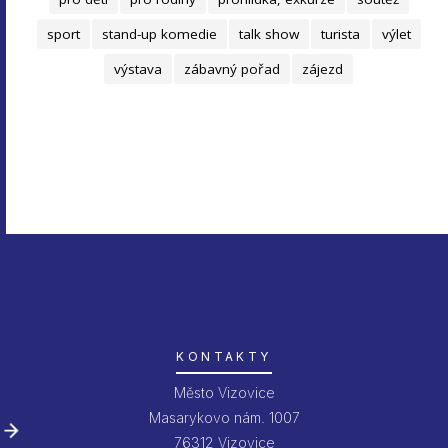
sport
stand-up komedie
talk show
turista
výlet
výstava
zábavný pořad
zájezd
KONTAKTY
Město Vizovice
Masarykovo nám. 1007
76312 Vizovice