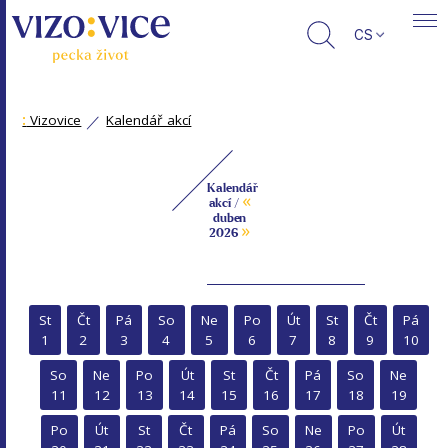
CS
:
Vizovice
Kalendář akcí
Kalendář
«
akcí /
duben
»
2026
St
Čt
Pá
So
Ne
Po
Út
St
Čt
Pá
1
2
3
4
5
6
7
8
9
10
So
Ne
Po
Út
St
Čt
Pá
So
Ne
11
12
13
14
15
16
17
18
19
Po
Út
St
Čt
Pá
So
Ne
Po
Út