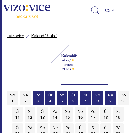
CS
:
Vizovice
Kalendář akcí
Kalendář
«
akcí /
srpen
»
2026
So
Ne
Po
Út
St
Čt
Pá
So
Ne
Po
1
2
3
4
5
6
7
8
9
10
Út
St
Čt
Pá
So
Ne
Po
Út
St
11
12
13
14
15
16
17
18
19
Čt
Pá
So
Ne
Po
Út
St
Čt
Pá