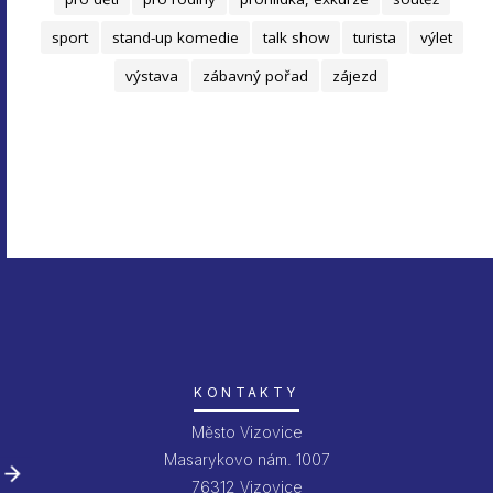
sport
stand-up komedie
talk show
turista
výlet
výstava
zábavný pořad
zájezd
KONTAKTY
Město Vizovice
Masarykovo nám. 1007
76312 Vizovice