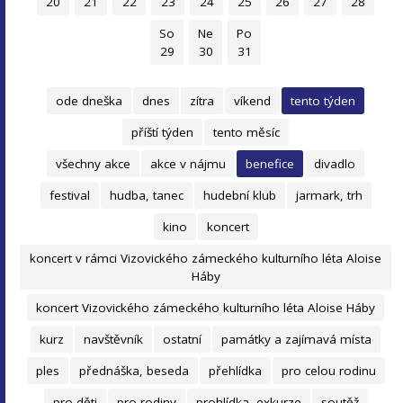
20
21
22
23
24
25
26
27
28
So
Ne
Po
29
30
31
ode dneška
dnes
zítra
víkend
tento týden
příští týden
tento měsíc
všechny akce
akce v nájmu
benefice
divadlo
festival
hudba, tanec
hudební klub
jarmark, trh
kino
koncert
koncert v rámci Vizovického zámeckého kulturního léta Aloise
Háby
koncert Vizovického zámeckého kulturního léta Aloise Háby
kurz
navštěvník
ostatní
památky a zajímavá místa
ples
přednáška, beseda
přehlídka
pro celou rodinu
pro děti
pro rodiny
prohlídka, exkurze
soutěž