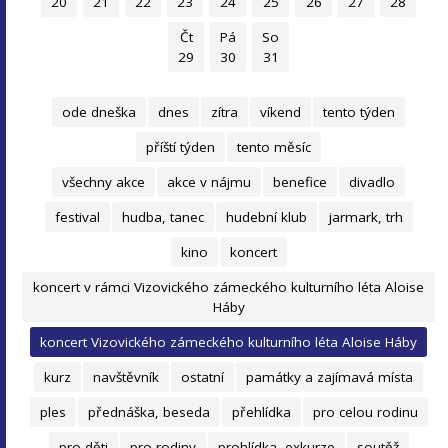
20
21
22
23
24
25
26
27
28
Čt
Pá
So
29
30
31
ode dneška
dnes
zítra
víkend
tento týden
příští týden
tento měsíc
všechny akce
akce v nájmu
benefice
divadlo
festival
hudba, tanec
hudební klub
jarmark, trh
kino
koncert
koncert v rámci Vizovického zámeckého kulturního léta Aloise
Háby
koncert Vizovického zámeckého kulturního léta Aloise Háby
kurz
navštěvník
ostatní
památky a zajímavá místa
ples
přednáška, beseda
přehlídka
pro celou rodinu
pro děti
pro rodiny
prohlídka, exkurze
soutěž