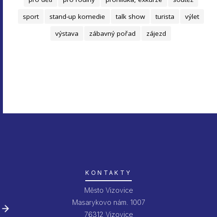
sport
stand-up komedie
talk show
turista
výlet
výstava
zábavný pořad
zájezd
KONTAKTY
Město Vizovice
Masarykovo nám. 1007
76312 Vizovice