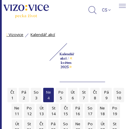
CS
:
Vizovice
Kalendář akcí
Kalendář
«
akcí /
květen
»
2025
Čt
Pá
So
Ne
Po
Út
St
Čt
Pá
So
1
2
3
4
5
6
7
8
9
10
Ne
Po
Út
St
Čt
Pá
So
Ne
Po
11
12
13
14
15
16
17
18
19
Út
St
Čt
Pá
So
Ne
Po
Út
St