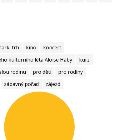
mark, trh
kino
koncert
ho kulturního léta Aloise Háby
kurz
elou rodinu
pro děti
pro rodiny
zábavný pořad
zájezd