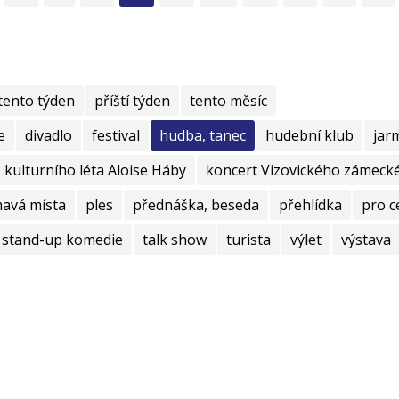
tento týden
příští týden
tento měsíc
e
divadlo
festival
hudba, tanec
hudební klub
jar
kulturního léta Aloise Háby
koncert Vizovického zámecké
mavá místa
ples
přednáška, beseda
přehlídka
pro c
stand-up komedie
talk show
turista
výlet
výstava