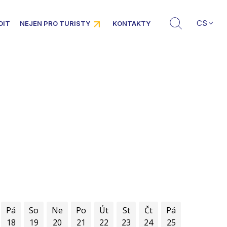
CS
DIT
NEJEN PRO TURISTY
KONTAKTY
Pá
So
Ne
Po
Út
St
Čt
Pá
18
19
20
21
22
23
24
25