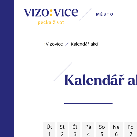
MĚSTO
:
Vizovice
Kalendář akcí
Kalendář a
Út
St
Čt
Pá
So
Ne
Po
1
2
3
4
5
6
7