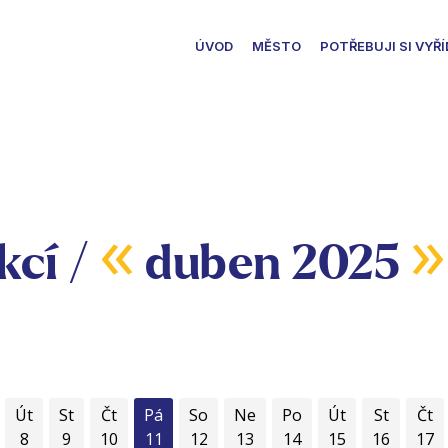
ÚVOD
MĚSTO
POTŘEBUJI SI VYŘÍ
«
»
kcí /
duben 2025
Út
St
Čt
Pá
So
Ne
Po
Út
St
Čt
8
9
10
11
12
13
14
15
16
17