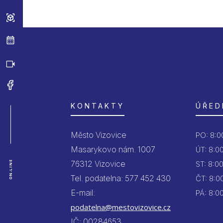
KONTAKTY
ÚŘED
Město Vizovice
PO:
8:00
Masarykovo nám. 1007
ÚT:
8:00
76312 Vizovice
ON-LINE
ST:
8:00
Tel. podatelna: 577 452 430
ČT:
8:00
E-mail:
PÁ:
8:00
podatelna@mestovizovice.cz
IČ: 00284653