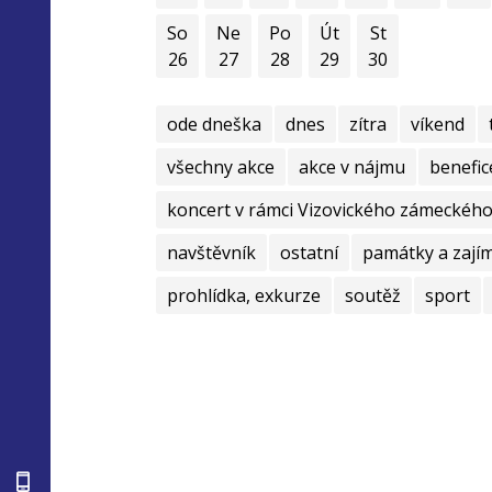
So
Ne
Po
Út
St
26
27
28
29
30
ode dneška
dnes
zítra
víkend
všechny akce
akce v nájmu
benefic
koncert v rámci Vizovického zámeckého 
navštěvník
ostatní
památky a zají
prohlídka, exkurze
soutěž
sport