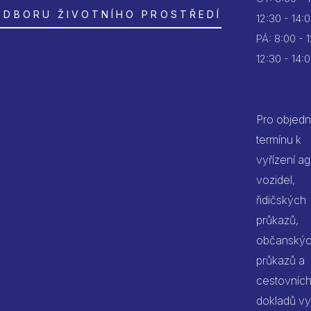
ODBORU ŽIVOTNÍHO PROSTŘEDÍ
12:30 - 14:
PÁ:
8:00 - 
12:30 - 14:
Pro objedn
termínu k
vyřízení a
vozidel,
řidičských
průkazů,
občanský
průkazů a
cestovníc
dokladů vy