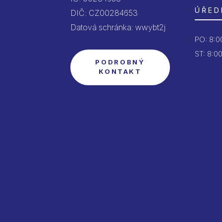
ÚŘED
DIČ: CZ00284653
Datová schránka: wwybt2j
PO:
8:00
ST: 8:00
PODROBNÝ
KONTAKT