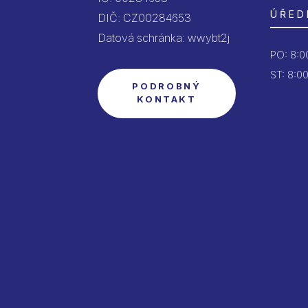
ÚŘED
DIČ: CZ00284653
Datová schránka: wwybt2j
PO:
8:00
ST: 8:00
PODROBNÝ
KONTAKT