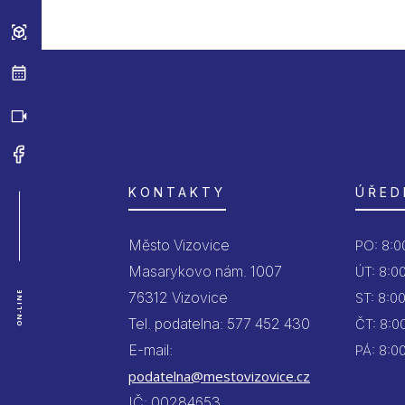
KONTAKTY
ÚŘED
Město Vizovice
PO:
8:00
Masarykovo nám. 1007
ÚT:
8:00
76312 Vizovice
ON-LINE
ST:
8:00
Tel. podatelna: 577 452 430
ČT:
8:00
E-mail:
PÁ:
8:00
podatelna@mestovizovice.cz
IČ: 00284653