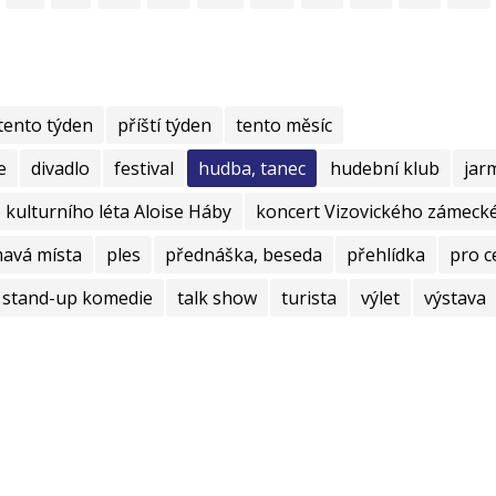
tento týden
příští týden
tento měsíc
e
divadlo
festival
hudba, tanec
hudební klub
jar
kulturního léta Aloise Háby
koncert Vizovického zámecké
mavá místa
ples
přednáška, beseda
přehlídka
pro c
stand-up komedie
talk show
turista
výlet
výstava