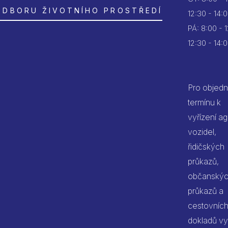
ODBORU ŽIVOTNÍHO PROSTŘEDÍ
12:30 - 14:
PÁ:
8:00 - 
12:30 - 14:
Pro objedn
termínu k
vyřízení a
vozidel,
řidičských
průkazů,
občanský
průkazů a
cestovníc
dokladů vy