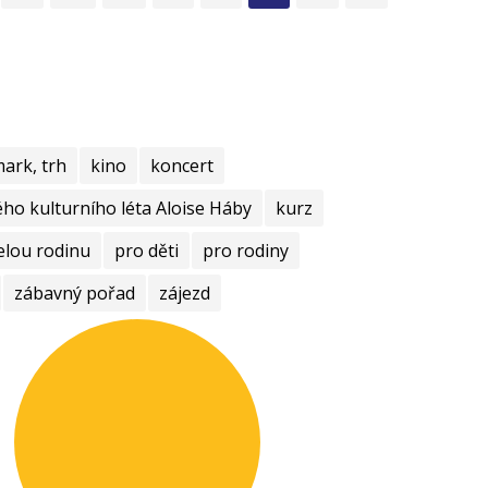
mark, trh
kino
koncert
ho kulturního léta Aloise Háby
kurz
elou rodinu
pro děti
pro rodiny
zábavný pořad
zájezd