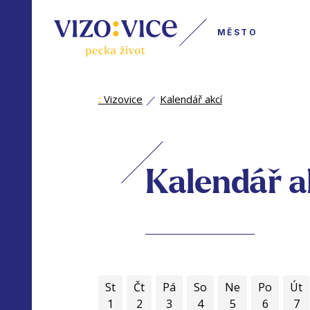
MĚSTO
:
Vizovice
Kalendář akcí
Kalendář a
St
Čt
Pá
So
Ne
Po
Út
1
2
3
4
5
6
7