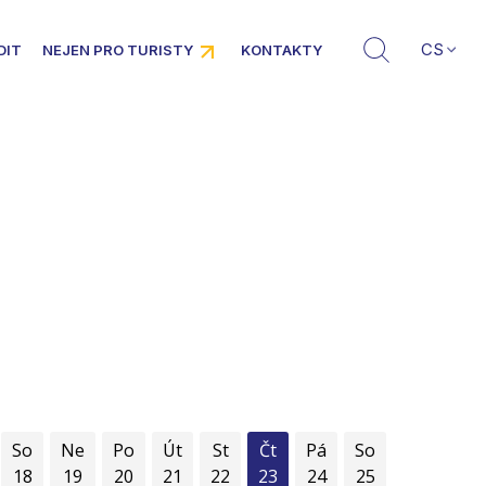
CS
DIT
NEJEN PRO TURISTY
KONTAKTY
So
Ne
Po
Út
St
Čt
Pá
So
18
19
20
21
22
23
24
25