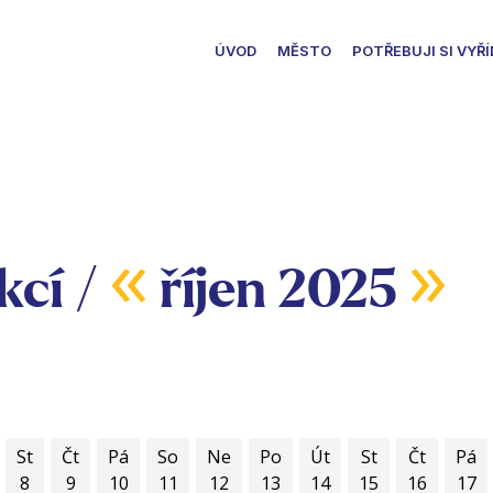
ÚVOD
MĚSTO
POTŘEBUJI SI VYŘÍ
«
»
kcí /
říjen 2025
St
Čt
Pá
So
Ne
Po
Út
St
Čt
Pá
8
9
10
11
12
13
14
15
16
17