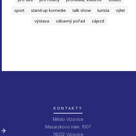
sport
stand-up komedie
talk show
turista
výlet
výstava
zábavný pořad
zájezd
KONTAKTY
Město Vizovice
Masarykovo nám. 1007
76312 Vizovice