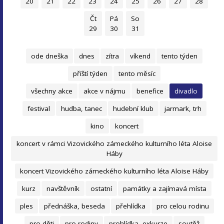
20
21
22
23
24
25
26
27
28
Čt
Pá
So
29
30
31
ode dneška
dnes
zítra
víkend
tento týden
příští týden
tento měsíc
všechny akce
akce v nájmu
benefice
divadlo
festival
hudba, tanec
hudební klub
jarmark, trh
kino
koncert
koncert v rámci Vizovického zámeckého kulturního léta Aloise
Háby
koncert Vizovického zámeckého kulturního léta Aloise Háby
kurz
navštěvník
ostatní
památky a zajímavá místa
ples
přednáška, beseda
přehlídka
pro celou rodinu
pro děti
pro rodiny
prohlídka, exkurze
soutěž