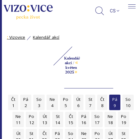
CS
:
Vizovice
Kalendář akcí
Kalendář
«
akcí /
květen
»
2025
Čt
Pá
So
Ne
Po
Út
St
Čt
Pá
So
1
2
3
4
5
6
7
8
9
10
Ne
Po
Út
St
Čt
Pá
So
Ne
Po
11
12
13
14
15
16
17
18
19
Út
St
Čt
Pá
So
Ne
Po
Út
St