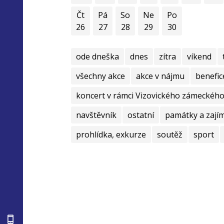
Čt
Pá
So
Ne
Po
26
27
28
29
30
ode dneška
dnes
zítra
víkend
všechny akce
akce v nájmu
benefic
koncert v rámci Vizovického zámeckého 
navštěvník
ostatní
památky a zají
prohlídka, exkurze
soutěž
sport