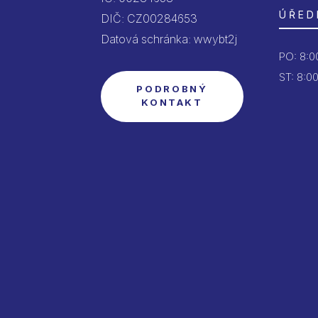
ÚŘED
DIČ: CZ00284653
Datová schránka: wwybt2j
PO:
8:00
ST: 8:00
PODROBNÝ
KONTAKT