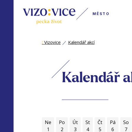
MĚSTO
:
Vizovice
Kalendář akcí
Kalendář a
Ne
Po
Út
St
Čt
Pá
So
1
2
3
4
5
6
7