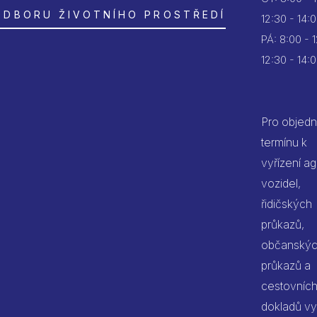
ODBORU ŽIVOTNÍHO PROSTŘEDÍ
12:30 - 14:
PÁ:
8:00 - 
12:30 - 14:
Pro objedn
termínu k
vyřízení a
vozidel,
řidičských
průkazů,
občanský
průkazů a
cestovníc
dokladů vy