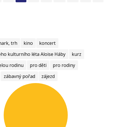
mark, trh
kino
koncert
ho kulturního léta Aloise Háby
kurz
elou rodinu
pro děti
pro rodiny
zábavný pořad
zájezd