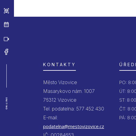
KONTAKTY
ÚŘED
Město Vizovice
PO:
8:00
Masarykovo nám. 1007
ÚT:
8:00
76312 Vizovice
ON-LINE
ST:
8:00
Tel. podatelna: 577 452 430
ČT:
8:00
E-mail:
PÁ:
8:00
podatelna@mestovizovice.cz
IČ: 00284653