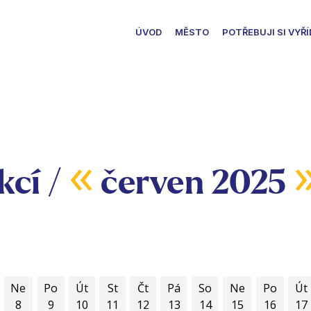
ÚVOD
MĚSTO
POTŘEBUJI SI VYŘÍ
«
kcí /
červen 2025
Ne
Po
Út
St
Čt
Pá
So
Ne
Po
Út
8
9
10
11
12
13
14
15
16
17