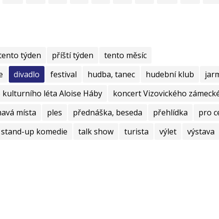
tento týden
příští týden
tento měsíc
e
divadlo
festival
hudba, tanec
hudební klub
jar
kulturního léta Aloise Háby
koncert Vizovického zámecké
mavá místa
ples
přednáška, beseda
přehlídka
pro c
stand-up komedie
talk show
turista
výlet
výstava