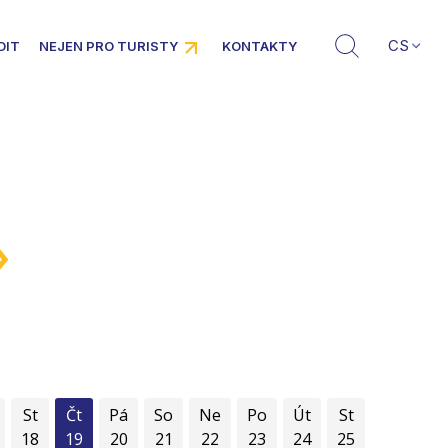
CS
DIT
NEJEN PRO TURISTY
KONTAKTY
»
St
Čt
Pá
So
Ne
Po
Út
St
18
19
20
21
22
23
24
25