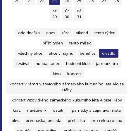
20
21
22
23
24
25
26
27
28
St
Čt
Pá
29
30
31
ode dneška
dnes
zítra
víkend
tento týden
příští týden
tento měsíc
všechny akce
akce v nájmu
benefice
divadlo
festival
hudba, tanec
hudební klub
jarmark, trh
kino
koncert
koncert v rámci Vizovického zámeckého kulturního léta Aloise
Háby
koncert Vizovického zámeckého kulturního léta Aloise Háby
kurz
navštěvník
ostatní
památky a zajímavá místa
ples
přednáška, beseda
přehlídka
pro celou rodinu
pro děti
pro rodiny
prohlídka, exkurze
soutěž