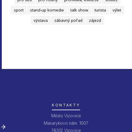
sport
stand-up komedie
talk show
turista
výlet
výstava
zábavný pořad
zájezd
KONTAKTY
Město Vizovice
Masarykovo nám. 1007
76312 Vizovice