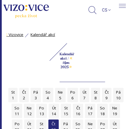
CS
:
Vizovice
Kalendář akcí
Kalendář
«
akcí /
říjen
»
2025
St
Čt
Pá
So
Ne
Po
Út
St
Čt
Pá
1
2
3
4
5
6
7
8
9
10
So
Ne
Po
Út
St
Čt
Pá
So
Ne
11
12
13
14
15
16
17
18
19
Po
Út
St
Čt
Pá
So
Ne
Po
Út