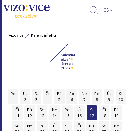
CS
:
Vizovice
Kalendář akcí
Kalendář
«
akcí /
červen
»
2026
Po
Út
St
Čt
Pá
So
Ne
Po
Út
St
1
2
3
4
5
6
7
8
9
10
Čt
Pá
So
Ne
Po
Út
St
Čt
Pá
11
12
13
14
15
16
17
18
19
So
Ne
Po
Út
St
Čt
Pá
So
Ne