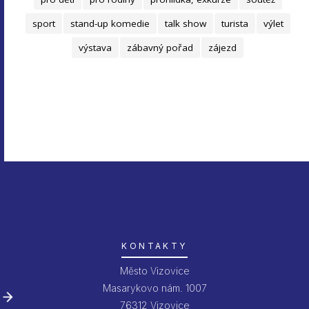
sport
stand-up komedie
talk show
turista
výlet
výstava
zábavný pořad
zájezd
KONTAKTY
Město Vizovice
Masarykovo nám. 1007
76312 Vizovice