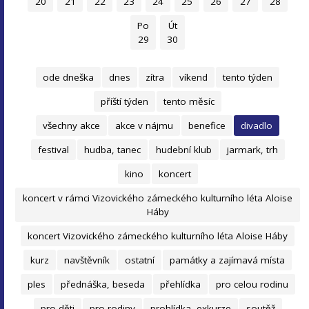
20
21
22
23
24
25
26
27
28
Po
Út
29
30
ode dneška
dnes
zítra
víkend
tento týden
příští týden
tento měsíc
všechny akce
akce v nájmu
benefice
divadlo
festival
hudba, tanec
hudební klub
jarmark, trh
kino
koncert
koncert v rámci Vizovického zámeckého kulturního léta Aloise
Háby
koncert Vizovického zámeckého kulturního léta Aloise Háby
kurz
navštěvník
ostatní
památky a zajímavá místa
ples
přednáška, beseda
přehlídka
pro celou rodinu
pro děti
pro rodiny
prohlídka, exkurze
soutěž