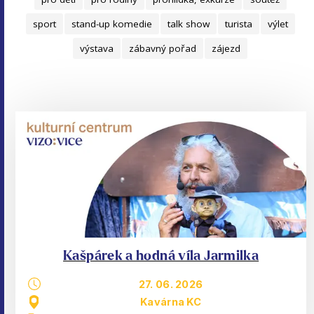
sport
stand-up komedie
talk show
turista
výlet
výstava
zábavný pořad
zájezd
Kašpárek a hodná víla Jarmilka
27. 06. 2026
Kavárna KC