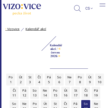
CS
:
Vizovice
Kalendář akcí
Kalendář
«
akcí /
červen
»
2026
Po
Út
St
Čt
Pá
So
Ne
Po
Út
St
1
2
3
4
5
6
7
8
9
10
Čt
Pá
So
Ne
Po
Út
St
Čt
Pá
11
12
13
14
15
16
17
18
19
So
Ne
Po
Út
St
Čt
Pá
So
Ne