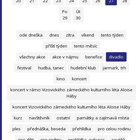
20
21
22
23
24
25
26
27
28
Po
Út
29
30
ode dneška
dnes
zítra
víkend
tento týden
příští týden
tento měsíc
všechny akce
akce v nájmu
benefice
divadlo
festival
hudba, tanec
hudební klub
jarmark, trh
kino
koncert
koncert v rámci Vizovického zámeckého kulturního léta Aloise
Háby
koncert Vizovického zámeckého kulturního léta Aloise Háby
kurz
navštěvník
ostatní
památky a zajímavá místa
ples
přednáška, beseda
přehlídka
pro celou rodinu
pro děti
pro rodiny
prohlídka, exkurze
soutěž