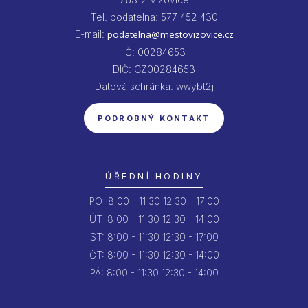
Tel. podatelna: 577 452 430
E-mail:
podatelna@mestovizovice.cz
IČ: 00284653
DIČ: CZ00284653
Datová schránka: wwybt2j
PODROBNÝ KONTAKT
ÚŘEDNÍ HODINY
PO:
8:00 - 11:30
12:30 - 17:00
ÚT:
8:00 - 11:30
12:30 - 14:00
ST:
8:00 - 11:30
12:30 - 17:00
ČT:
8:00 - 11:30
12:30 - 14:00
PÁ:
8:00 - 11:30
12:30 - 14:00