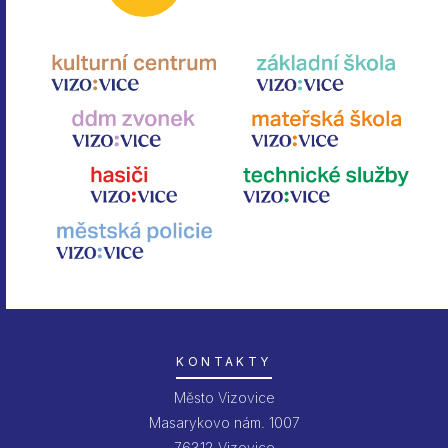
KONTAKTY
Město Vizovice
Masarykovo nám. 1007
76312 Vizovice