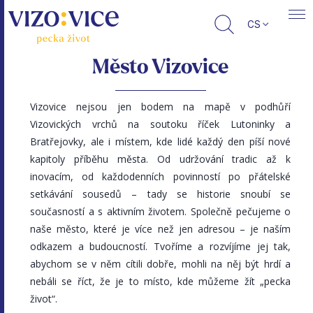
CS
Město Vizovice
Vizovice nejsou jen bodem na mapě v podhůří
Vizovických vrchů na soutoku říček Lutoninky a
Bratřejovky, ale i místem, kde lidé každý den píší nové
kapitoly příběhu města. Od udržování tradic až k
inovacím, od každodenních povinností po přátelské
setkávání sousedů – tady se historie snoubí se
současností a s aktivním životem. Společně pečujeme o
naše město, které je více než jen adresou – je naším
odkazem a budoucností. Tvoříme a rozvíjíme jej tak,
abychom se v něm cítili dobře, mohli na něj být hrdí a
nebáli se říct, že je to místo, kde můžeme žít „pecka
život“.