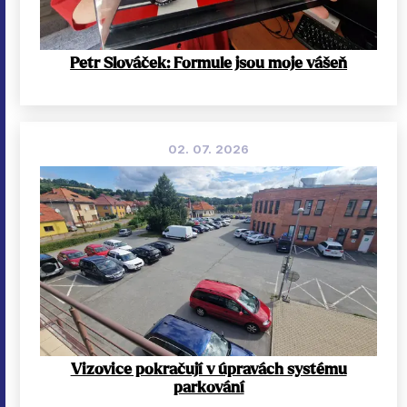
Petr Slováček: Formule jsou moje vášeň
02. 07. 2026
Vizovice pokračují v úpravách systému
parkování