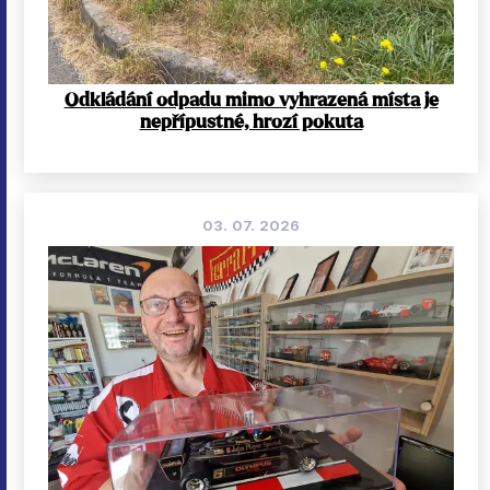
Odkládání odpadu mimo vyhrazená místa je
nepřípustné, hrozí pokuta
03. 07. 2026