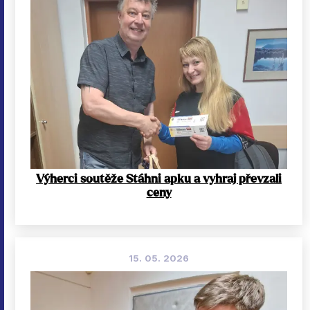
Výherci soutěže Stáhni apku a vyhraj převzali
ceny
15. 05. 2026