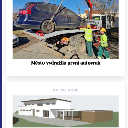
Město vydražilo první autovrak
04. 03. 2026