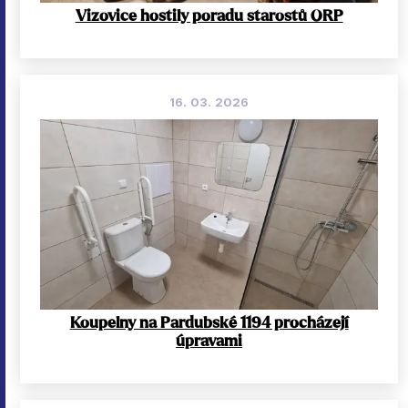
Vizovice hostily poradu starostů ORP
16. 03. 2026
Koupelny na Pardubské 1194 procházejí
úpravami