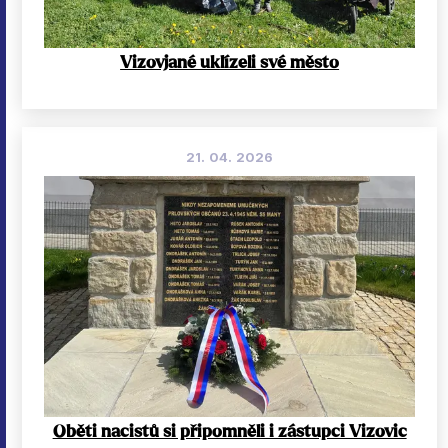
Vizovjané uklízeli své město
21. 04. 2026
Oběti nacistů si připomněli i zástupci Vizovic