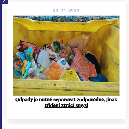
23. 04. 2026
Odpady je nutné separovat zodpovědně, jinak
třídění ztrácí smysl