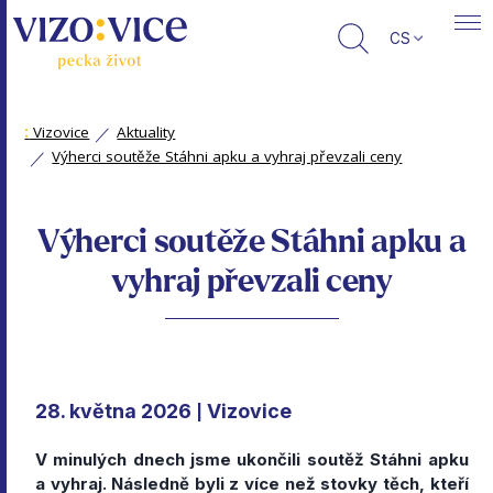
CS
:
Vizovice
Aktuality
Výherci soutěže Stáhni apku a vyhraj převzali ceny
Výherci soutěže Stáhni apku a
vyhraj převzali ceny
28. května 2026
Vizovice
|
V minulých dnech jsme ukončili soutěž Stáhni apku
a vyhraj. Následně byli z více než stovky těch, kteří