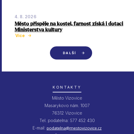
4. 8. 2026
Město přispěje na kostel, farnost získá i dotaci
Ministerstva kultury
Více
DALŠÍ
KONTAKTY
Město Vizovice
Masarykovo nám. 1007
76312 Vizovice
Tel. podatelna: 577 452 430
E-mail:
podatelna@mestovizovice.cz