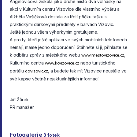
Angelovičová získala jako druhé místo dva volňásky na
akci v Kulturním centru Vizovice dle vlastního výběru a
Alžběta Vašíčková dostala za třetí příčku tašku s
praktickými dárkovými předměty v barvách Vizovic.
Ještě jednou všem výherkyním gratulujeme.
A pro ty, kteří ještě aplikaci ve svých mobilních telefonech
nemají, máme jedno doporučení: Stáhněte si ji, přihlaste se
k odběru zpráv z městského webu
www.mestovizovice.cz
,
Kulturního centra
www.kcvizovice.cz
nebo turistického
portálu
dovizovic.cz
, a budete tak mít Vizovice neustále ve
své kapse včetně nejaktuálnějších informací.
Jiří Žůrek
PR manažer
Fotogalerie
3
fotek