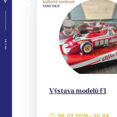
ON-LINE
Výstava modelů F1
06. 07. 2026
-
30. 08.