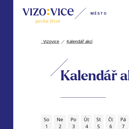
MĚSTO
:
Vizovice
Kalendář akcí
Kalendář a
So
Ne
Po
Út
St
Čt
Pá
1
2
3
4
5
6
7