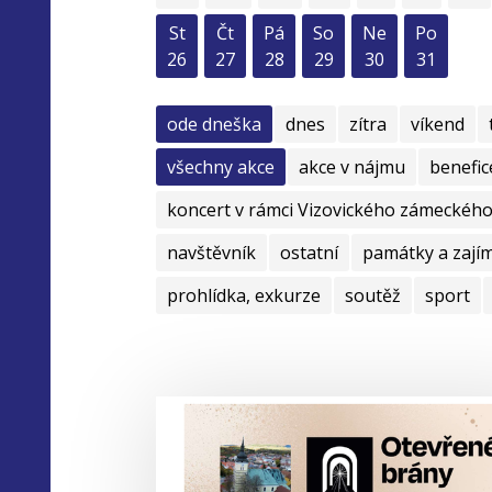
St
Čt
Pá
So
Ne
Po
26
27
28
29
30
31
ode dneška
dnes
zítra
víkend
všechny akce
akce v nájmu
benefic
koncert v rámci Vizovického zámeckého 
navštěvník
ostatní
památky a zají
prohlídka, exkurze
soutěž
sport