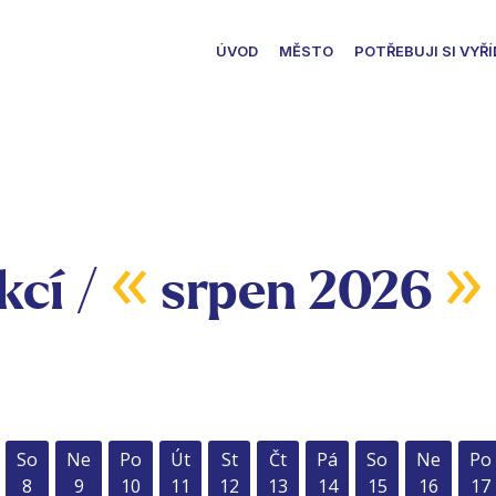
ÚVOD
MĚSTO
POTŘEBUJI SI VYŘÍ
«
»
kcí /
srpen 2026
So
Ne
Po
Út
St
Čt
Pá
So
Ne
Po
8
9
10
11
12
13
14
15
16
17