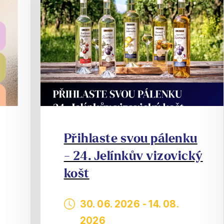
Přihlaste svou pálenku
- 24. Jelínkův vizovický
košt
30. 06. 2026
-
14. 08.
2026