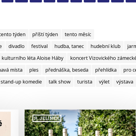
tento týden
příští týden
tento měsíc
e
divadlo
festival
hudba, tanec
hudební klub
jar
kulturního léta Aloise Háby
koncert Vizovického zámecké
mavá místa
ples
přednáška, beseda
přehlídka
pro c
stand-up komedie
talk show
turista
výlet
výstava