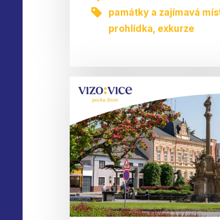
památky a zajímavá mís
prohlídka, exkurze