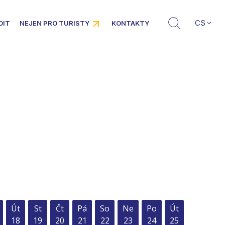
CS
DIT
NEJEN PRO TURISTY
KONTAKTY
Út
St
Čt
Pá
So
Ne
Po
Út
18
19
20
21
22
23
24
25