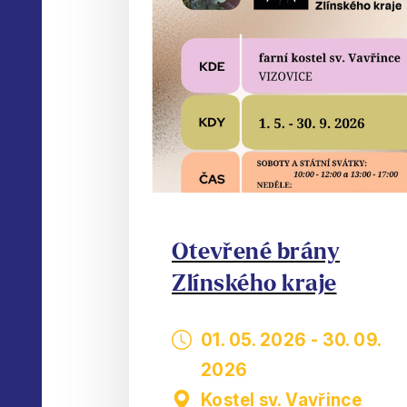
Otevřené brány
Zlínského kraje
01. 05. 2026
-
30. 09.
2026
Kostel sv. Vavřince