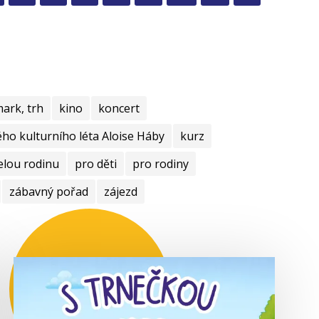
mark, trh
kino
koncert
ho kulturního léta Aloise Háby
kurz
elou rodinu
pro děti
pro rodiny
zábavný pořad
zájezd