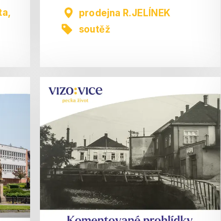
ta
,
prodejna R.JELÍNEK
soutěž