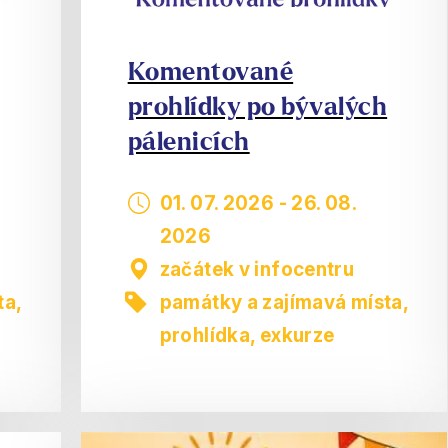
Komentované
prohlídky po bývalých
pálenicích
01. 07. 2026
-
26. 08.
2026
začátek v infocentru
ta
,
památky a zajímavá místa
,
prohlídka, exkurze