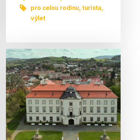
pro celou rodinu
,
turista
,
výlet