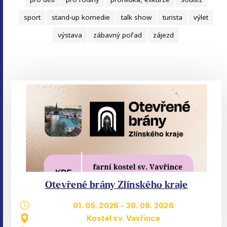
sport
stand-up komedie
talk show
turista
výlet
výstava
zábavný pořad
zájezd
Otevřené brány Zlínského kraje
01. 05. 2026
-
30. 09. 2026
Kostel sv. Vavřince