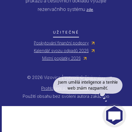
průkazů a cestovních dokladů využijte
rezervačního systému
.
zde
UŽITEČNÉ
Poskytování finanční podpory
Kalendář svozu odpadů 2026
Místní poplatky 2026
© 2026 Vizovice | vytvořil ©
Digiregion
Jsem umělá inteligence a tenhle
web znám nazpaměť.
Prohlášení o přístupnosti
Použití obsahu bez svolení autora zakázáno