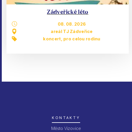
Zádveřické léto
08. 08. 2026
areál TJ Zádveřice
koncert
,
pro celou rodinu
KONTAKTY
Město Vizovice