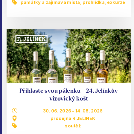
památky a zajímavá místa
,
prohlídka, exkurze
Přihlaste svou pálenku - 24. Jelínkův
vizovický košt
30. 06. 2026
-
14. 08. 2026
prodejna R.JELÍNEK
soutěž