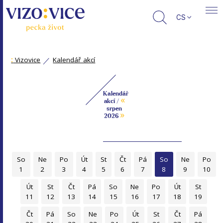
CS
:
Vizovice
Kalendář akcí
Kalendář
«
akcí /
srpen
»
2026
So
Ne
Po
Út
St
Čt
Pá
So
Ne
Po
1
2
3
4
5
6
7
8
9
10
Út
St
Čt
Pá
So
Ne
Po
Út
St
11
12
13
14
15
16
17
18
19
Čt
Pá
So
Ne
Po
Út
St
Čt
Pá