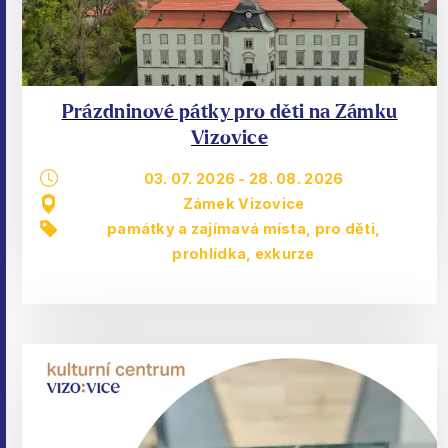
Prázdninové pátky pro děti na Zámku
Vizovice
03. 07. 2026
-
28. 08. 2026
Zámek Vizovice
památky a zajímavá místa
,
pro děti
,
prohlídka, exkurze