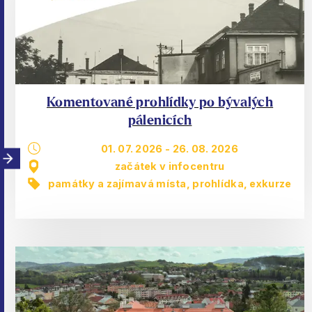
Komentované prohlídky po bývalých
pálenicích
01. 07. 2026
-
26. 08. 2026
začátek v infocentru
památky a zajímavá místa
,
prohlídka, exkurze