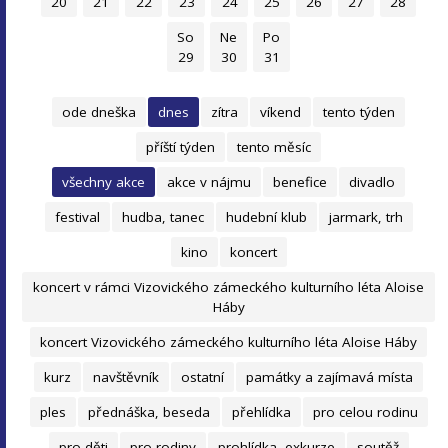
20
21
22
23
24
25
26
27
28
So
Ne
Po
29
30
31
ode dneška
dnes
zítra
víkend
tento týden
příští týden
tento měsíc
všechny akce
akce v nájmu
benefice
divadlo
festival
hudba, tanec
hudební klub
jarmark, trh
kino
koncert
koncert v rámci Vizovického zámeckého kulturního léta Aloise
Háby
koncert Vizovického zámeckého kulturního léta Aloise Háby
kurz
navštěvník
ostatní
památky a zajímavá místa
ples
přednáška, beseda
přehlídka
pro celou rodinu
pro děti
pro rodiny
prohlídka, exkurze
soutěž