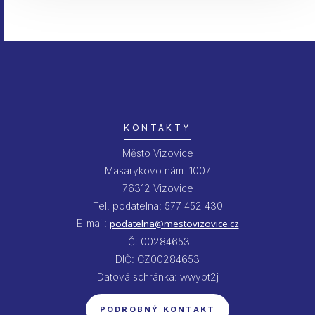
KONTAKTY
Město Vizovice
Masarykovo nám. 1007
76312 Vizovice
Tel. podatelna: 577 452 430
E-mail:
podatelna@mestovizovice.cz
IČ: 00284653
DIČ: CZ00284653
Datová schránka: wwybt2j
PODROBNÝ KONTAKT