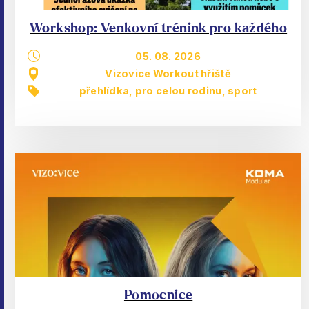
Workshop: Venkovní trénink pro každého
05. 08. 2026
Vizovice Workout hřiště
přehlídka
,
pro celou rodinu
,
sport
Pomocnice