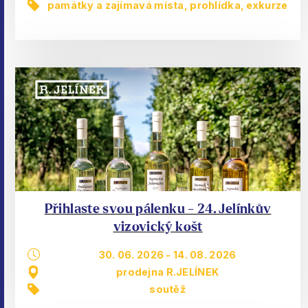
památky a zajímavá místa
,
prohlídka, exkurze
Přihlaste svou pálenku - 24. Jelínkův
vizovický košt
30. 06. 2026
-
14. 08. 2026
prodejna R.JELÍNEK
soutěž