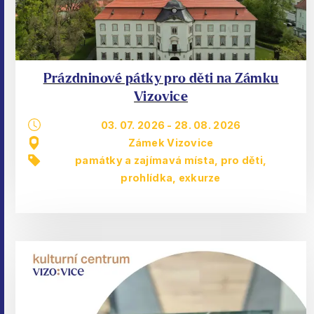
Prázdninové pátky pro děti na Zámku
Vizovice
03. 07. 2026
-
28. 08. 2026
Zámek Vizovice
památky a zajímavá místa
,
pro děti
,
prohlídka, exkurze