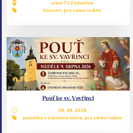
areál TJ Zádveřice
koncert
,
pro celou rodinu
Pouť ke sv. Vavřinci
09. 08. 2026
památky a zajímavá místa
,
pro celou rodinu