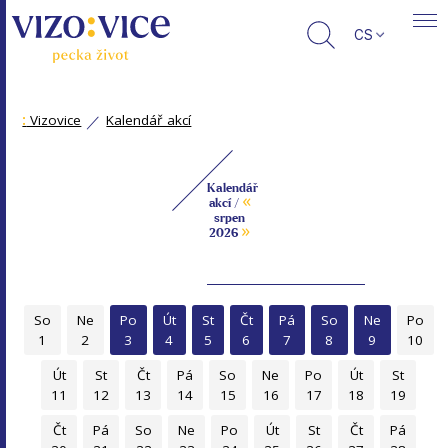
CS
:
Vizovice
Kalendář akcí
Kalendář
«
akcí /
srpen
»
2026
So
Ne
Po
Út
St
Čt
Pá
So
Ne
Po
1
2
3
4
5
6
7
8
9
10
Út
St
Čt
Pá
So
Ne
Po
Út
St
11
12
13
14
15
16
17
18
19
Čt
Pá
So
Ne
Po
Út
St
Čt
Pá