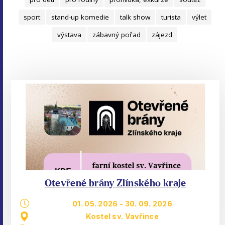
sport
stand-up komedie
talk show
turista
výlet
výstava
zábavný pořad
zájezd
Otevřené brány Zlínského kraje
01. 05. 2026
-
30. 09. 2026
Kostel sv. Vavřince