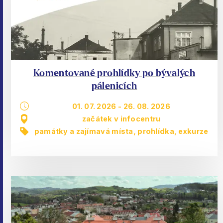
Komentované prohlídky po bývalých
pálenicích
01. 07. 2026
-
26. 08. 2026
začátek v infocentru
památky a zajímavá místa
,
prohlídka, exkurze