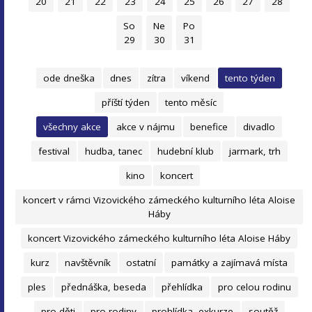
20
21
22
23
24
25
26
27
28
So
Ne
Po
29
30
31
ode dneška
dnes
zítra
víkend
tento týden
příští týden
tento měsíc
všechny akce
akce v nájmu
benefice
divadlo
festival
hudba, tanec
hudební klub
jarmark, trh
kino
koncert
koncert v rámci Vizovického zámeckého kulturního léta Aloise
Háby
koncert Vizovického zámeckého kulturního léta Aloise Háby
kurz
navštěvník
ostatní
památky a zajímavá místa
ples
přednáška, beseda
přehlídka
pro celou rodinu
pro děti
pro rodiny
prohlídka, exkurze
soutěž