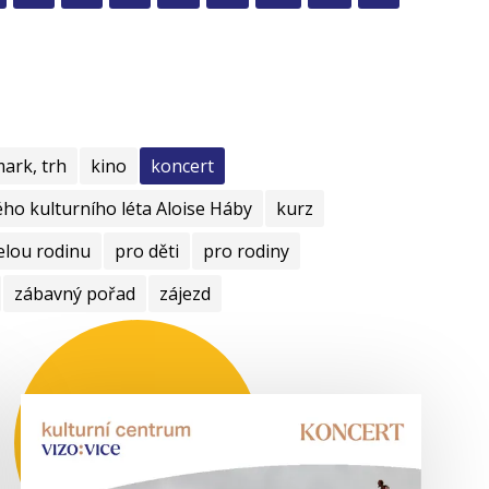
mark, trh
kino
koncert
ho kulturního léta Aloise Háby
kurz
elou rodinu
pro děti
pro rodiny
zábavný pořad
zájezd