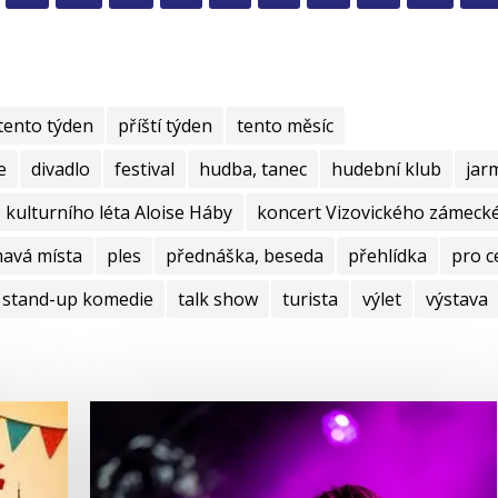
tento týden
příští týden
tento měsíc
e
divadlo
festival
hudba, tanec
hudební klub
jar
kulturního léta Aloise Háby
koncert Vizovického zámecké
mavá místa
ples
přednáška, beseda
přehlídka
pro c
stand-up komedie
talk show
turista
výlet
výstava