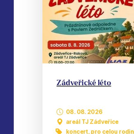
Zádveřické léto
08. 08. 2026
areál TJ Zádveřice
koncert
,
pro celou rodi