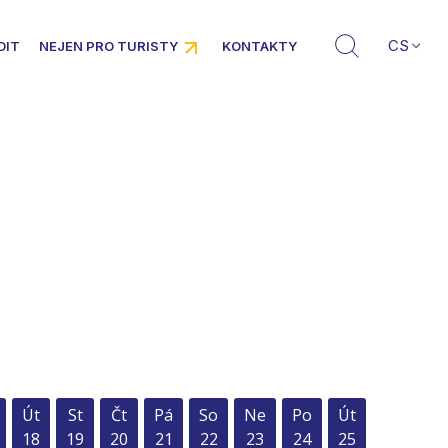
CS
DIT
NEJEN PRO TURISTY
KONTAKTY
Út
St
Čt
Pá
So
Ne
Po
Út
18
19
20
21
22
23
24
25