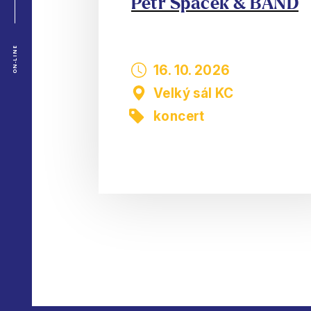
Petr Špaček & BAND
ON-LINE
16. 10. 2026
Velký sál KC
koncert