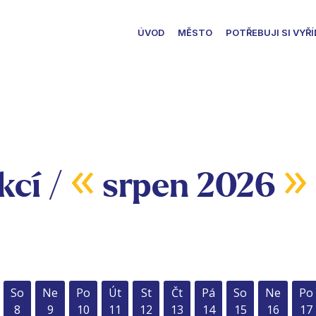
ÚVOD
MĚSTO
POTŘEBUJI SI VYŘÍ
«
»
kcí /
srpen 2026
So
Ne
Po
Út
St
Čt
Pá
So
Ne
Po
8
9
10
11
12
13
14
15
16
17