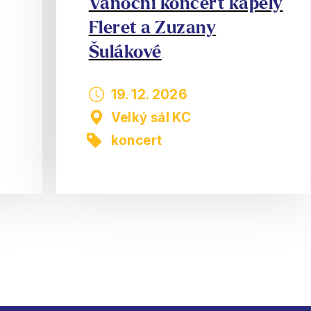
Vánoční koncert kapely
Fleret a Zuzany
Šulákové
19. 12. 2026
Velký sál KC
koncert