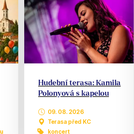
Hudební terasa: Kamila
Polonyová s kapelou
09. 08. 2026
Terasa před KC
nu
koncert