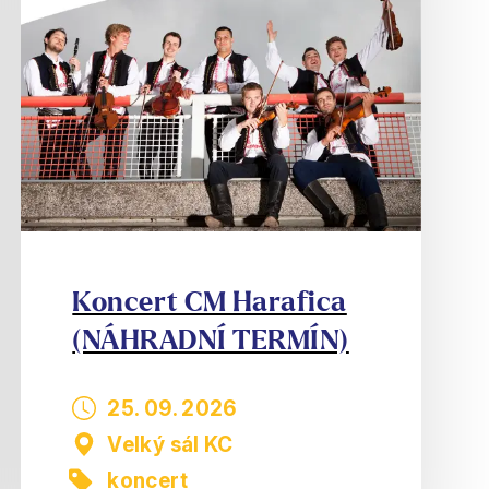
Koncert CM Harafica
(NÁHRADNÍ TERMÍN)
25. 09. 2026
Velký sál KC
koncert