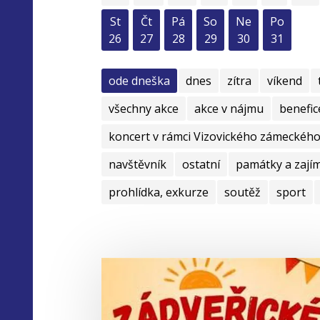
St
Čt
Pá
So
Ne
Po
26
27
28
29
30
31
ode dneška
dnes
zítra
víkend
všechny akce
akce v nájmu
benefic
koncert v rámci Vizovického zámeckého 
navštěvník
ostatní
památky a zají
prohlídka, exkurze
soutěž
sport