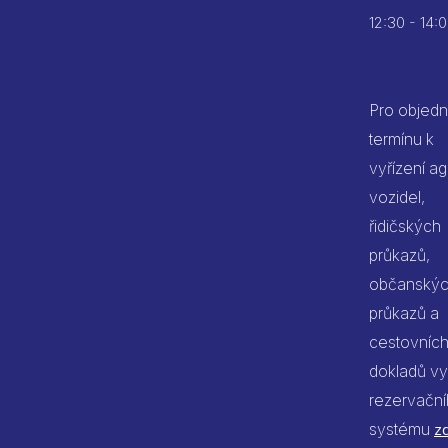
12:30 - 14:
Pro objedn
termínu k
vyřízení a
vozidel,
řidičských
průkazů,
občanský
průkazů a
cestovníc
dokladů vy
rezervačn
systému
z