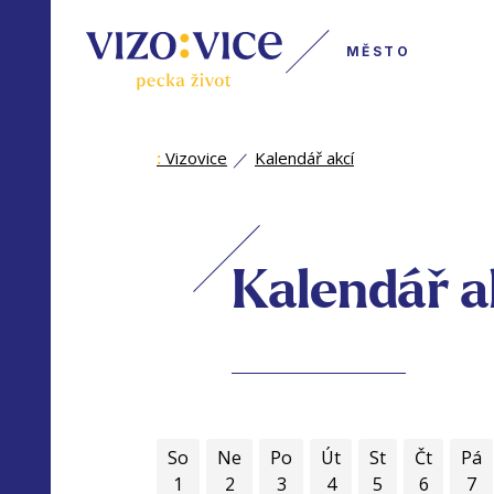
MĚSTO
:
Vizovice
Kalendář akcí
Kalendář a
So
Ne
Po
Út
St
Čt
Pá
1
2
3
4
5
6
7