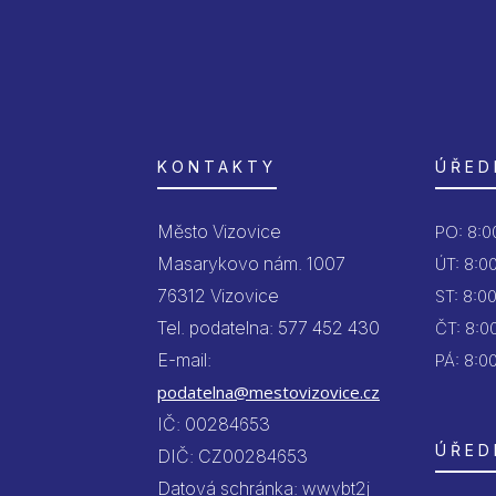
KONTAKTY
ÚŘED
Město Vizovice
PO:
8:00
Masarykovo nám. 1007
ÚT:
8:00
76312 Vizovice
ST:
8:00
Tel. podatelna: 577 452 430
ČT:
8:00
E-mail:
PÁ:
8:00
podatelna@mestovizovice.cz
IČ: 00284653
ÚŘED
DIČ: CZ00284653
Datová schránka: wwybt2j