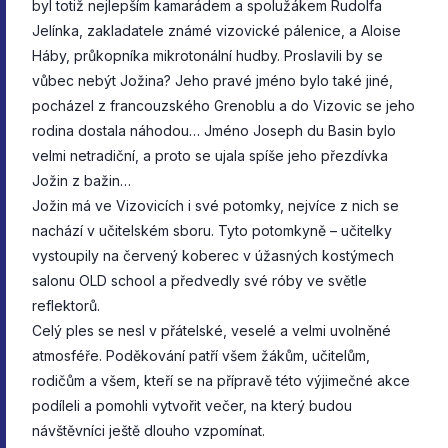
byl totiž nejlepším kamarádem a spolužákem Rudolfa
Jelínka, zakladatele známé vizovické pálenice, a Aloise
Háby, průkopníka mikrotonální hudby. Proslavili by se
vůbec nebýt Jožina? Jeho pravé jméno bylo také jiné,
pocházel z francouzského Grenoblu a do Vizovic se jeho
rodina dostala náhodou… Jméno Joseph du Basin bylo
velmi netradiční, a proto se ujala spíše jeho přezdívka
Jožin z bažin…
Jožin má ve Vizovicích i své potomky, nejvíce z nich se
nachází v učitelském sboru. Tyto potomkyně – učitelky
vystoupily na červený koberec v úžasných kostýmech
salonu OLD school a předvedly své róby ve světle
reflektorů.
Celý ples se nesl v přátelské, veselé a velmi uvolněné
atmosféře. Poděkování patří všem žákům, učitelům,
rodičům a všem, kteří se na přípravě této výjimečné akce
podíleli a pomohli vytvořit večer, na který budou
návštěvníci ještě dlouho vzpomínat.