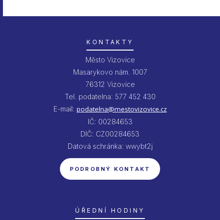
KONTAKTY
Město Vizovice
Masarykovo nám. 1007
76312 Vizovice
Tel. podatelna: 577 452 430
E-mail:
podatelna@mestovizovice.cz
IČ: 00284653
DIČ: CZ00284653
Datová schránka: wwybt2j
PODROBNÝ KONTAKT
ÚŘEDNÍ HODINY