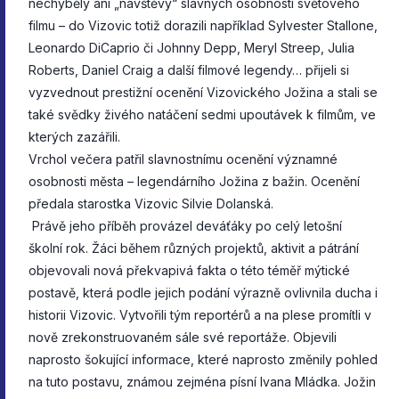
nechyběly ani „návštěvy“ slavných osobností světového
filmu – do Vizovic totiž dorazili například Sylvester Stallone,
Leonardo DiCaprio či Johnny Depp, Meryl Streep, Julia
Roberts, Daniel Craig a další filmové legendy… přijeli si
vyzvednout prestižní ocenění Vizovického Jožina a stali se
také svědky živého natáčení sedmi upoutávek k filmům, ve
kterých zazářili.
Vrchol večera patřil slavnostnímu ocenění významné
osobnosti města – legendárního Jožina z bažin. Ocenění
předala starostka Vizovic Silvie Dolanská.
Právě jeho příběh provázel deváťáky po celý letošní
školní rok. Žáci během různých projektů, aktivit a pátrání
objevovali nová překvapivá fakta o této téměř mýtické
postavě, která podle jejich podání výrazně ovlivnila ducha i
historii Vizovic. Vytvořili tým reportérů a na plese promítli v
nově zrekonstruovaném sále své reportáže. Objevili
naprosto šokující informace, které naprosto změnily pohled
na tuto postavu, známou zejména písní Ivana Mládka. Jožin