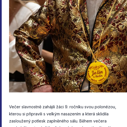
Večer slavnostně zahájili žáci 9. ročníku svou polonézou,
kterou si připravili s velkým nasazením a která sklidila
zasloužený potlesk zaplněného sálu. Během večera