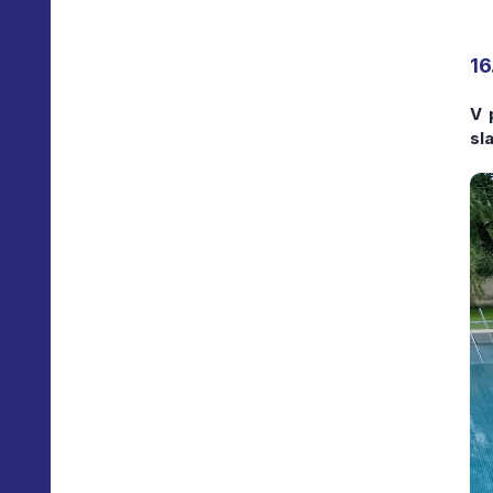
16
V 
sl