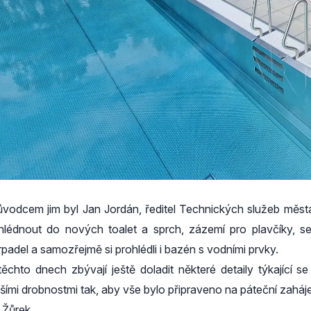
ůvodcem jim byl Jan Jordán, ředitel Technických služeb města
hlédnout do nových toalet a sprch, zázemí pro plavčíky, 
rpadel a samozřejmě si prohlédli i bazén s vodními prvky.
těchto dnech zbývají ještě doladit některé detaily týkající s
lšími drobnostmi tak, aby vše bylo připraveno na páteční zahá
í Žůrek