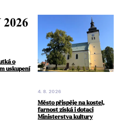
utká o
dm uskupení
4. 8. 2026
Město přispěje na kostel,
farnost získá i dotaci
Ministerstva kultury