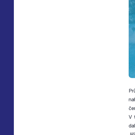
Pr
na
če
V 
da
Jiř