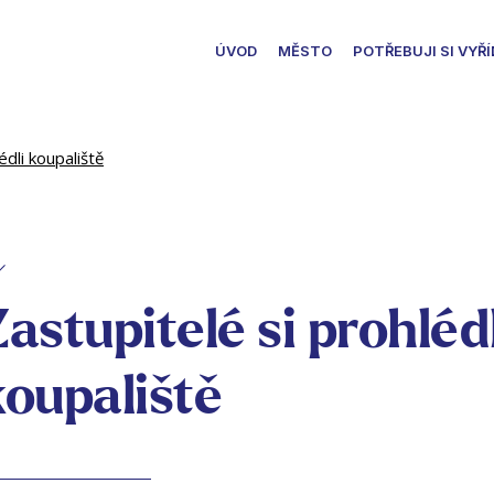
ÚVOD
MĚSTO
POTŘEBUJI SI VYŘÍ
édli koupaliště
astupitelé si prohléd
koupaliště