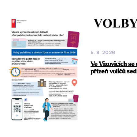
5. 8. 2026
Ve Vizovicích se 
přízeň voličů se