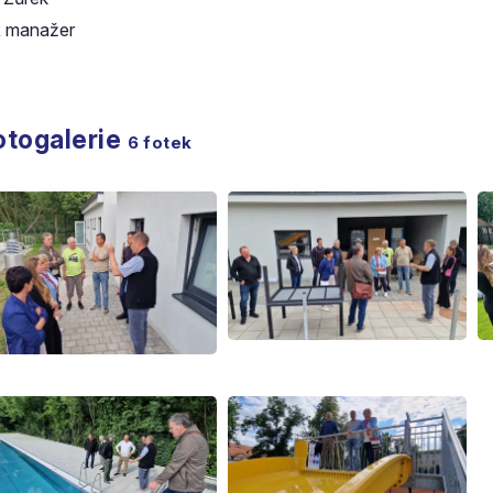
 manažer
otogalerie
6
fotek