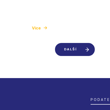
Více
DALŠÍ
PODATE