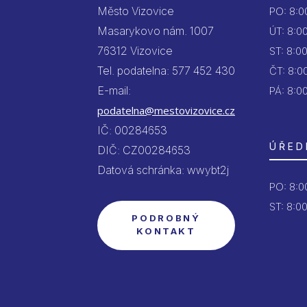
Město Vizovice
PO:
8:00
Masarykovo nám. 1007
ÚT:
8:00
76312 Vizovice
ST:
8:00
Tel. podatelna: 577 452 430
ČT:
8:00
E-mail:
PÁ:
8:00
podatelna@mestovizovice.cz
IČ: 00284653
ÚŘED
DIČ: CZ00284653
Datová schránka: wwybt2j
PO:
8:00
ST: 8:00
PODROBNÝ
KONTAKT