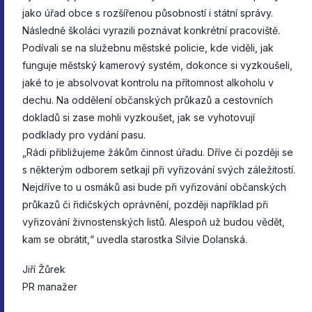
jako úřad obce s rozšířenou působností i státní správy.
Následně školáci vyrazili poznávat konkrétní pracoviště.
Podívali se na služebnu městské policie, kde viděli, jak
funguje městský kamerový systém, dokonce si vyzkoušeli,
jaké to je absolvovat kontrolu na přítomnost alkoholu v
dechu. Na oddělení občanských průkazů a cestovních
dokladů si zase mohli vyzkoušet, jak se vyhotovují
podklady pro vydání pasu.
„Rádi přibližujeme žákům činnost úřadu. Dříve či později se
s některým odborem setkají při vyřizování svých záležitostí.
Nejdříve to u osmáků asi bude při vyřizování občanských
průkazů či řidičských oprávnění, později například při
vyřizování živnostenských listů. Alespoň už budou vědět,
kam se obrátit,“ uvedla starostka Silvie Dolanská.
Jiří Žůrek
PR manažer