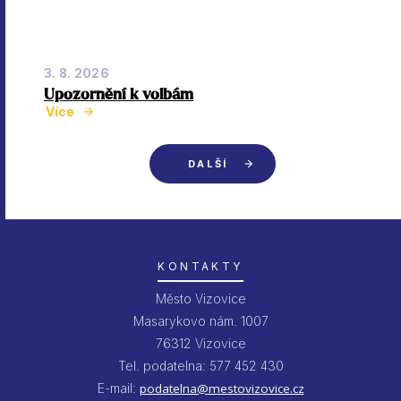
3. 8. 2026
Upozornění k volbám
Více
DALŠÍ
KONTAKTY
Město Vizovice
Masarykovo nám. 1007
76312 Vizovice
Tel. podatelna: 577 452 430
E-mail:
podatelna@mestovizovice.cz