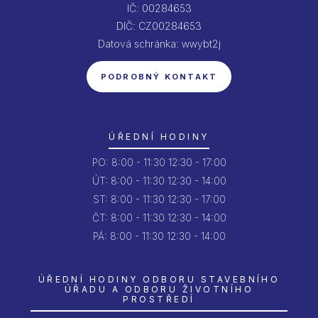
IČ: 00284653
DIČ: CZ00284653
Datová schránka: wwybt2j
PODROBNÝ KONTAKT
ÚŘEDNÍ HODINY
PO:
8:00 - 11:30
12:30 - 17:00
ÚT:
8:00 - 11:30
12:30 - 14:00
ST:
8:00 - 11:30
12:30 - 17:00
ČT:
8:00 - 11:30
12:30 - 14:00
PÁ:
8:00 - 11:30
12:30 - 14:00
ÚŘEDNÍ HODINY ODBORU STAVEBNÍHO
ÚŘADU A ODBORU ŽIVOTNÍHO
PROSTŘEDÍ