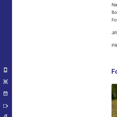
Na
Bo
Fot
Jiř
PR
F