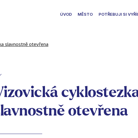
ÚVOD
MĚSTO
POTŘEBUJI SI VYŘÍ
zka slavnostně otevřena
Vizovická cyklostezk
slavnostně otevřena