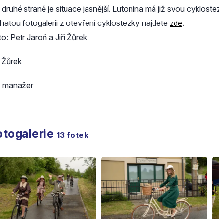
 druhé straně je situace jasnější. Lutonina má již svou cykloste
hatou fotogalerii z otevření cyklostezky najdete
zde
.
o: Petr Jaroň a Jiří Žůrek
í Žůrek
 manažer
otogalerie
13
fotek