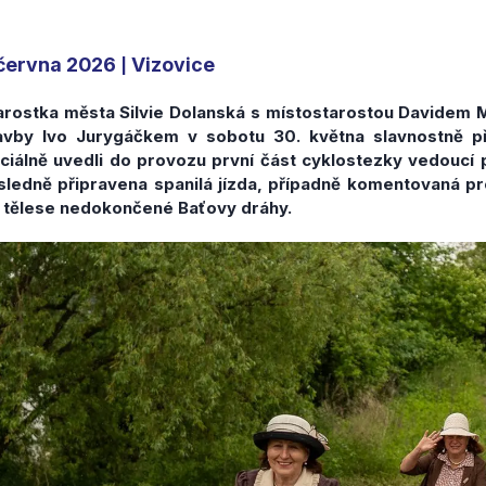
 června 2026
Vizovice
|
arostka města Silvie Dolanská s místostarostou Davide
avby Ivo Jurygáčkem v sobotu 30. května slavnostně př
iciálně uvedli do provozu první část cyklostezky vedoucí 
sledně připravena spanilá jízda, případně komentovaná p
 tělese nedokončené Baťovy dráhy.