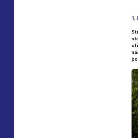
1.
St
st
of
ná
po