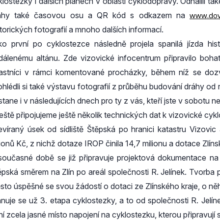
klostezky i dalších plánech v oblasti cyklodopravy. Odhalili ta
áhy také časovou osu a QR kód s odkazem na
www.dovi
storických fotografií a mnoho dalších informací.
ko první po cyklostezce následně projela spanilá jízda histo
dálenému altánu. Zde vizovické infocentrum připravilo boha
astníci v rámci komentované procházky, během níž se doz
ohlédli si také výstavu fotografií z průběhu budování dráhy od
tane i v následujících dnech pro ty z vás, kteří jste v sobotu n
ještě připojujeme ještě několik technických dat k vizovické cyk
evíraný úsek od sídliště Štěpská po hranici katastru Vizovic 
lionů Kč, z nichž dotaze IROP činila 14,7 milionu a dotace Zlíns
současné době se již připravuje projektová dokumentace na 
ěpská směrem na Zlín po areál společnosti R. Jelínek. Tvorba 
sto úspěšné se svou žádostí o dotaci ze Zlínského kraje, o něh
ánuje se už 3. etapa cyklostezky, a to od společnosti R. Jelín
ní zcela jasné místo napojení na cyklostezku, kterou připravují