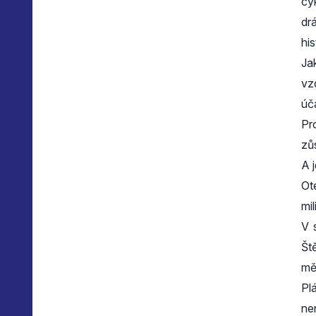
cy
dr
hi
Ja
vz
úč
Pr
zůs
A 
Ot
mi
V 
Št
mě
Pl
ne