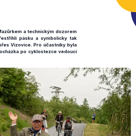
m Mazůrkem a technickým dozorem
estřihli pásku a symbolicky tak
přes Vizovice. Pro účastníky byla
rocházka po cyklostezce vedoucí