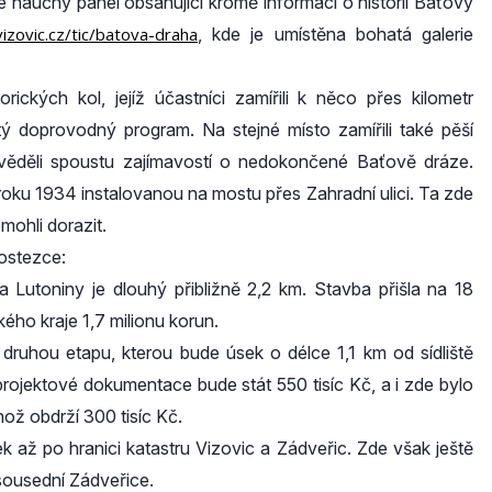
ké naučný panel obsahující kromě informací o historii Baťovy
zovic.cz/tic/batova-draha
, kde je umístěna bohatá galerie
rických kol, jejíž účastníci zamířili k něco přes kilometr
tý doprovodný program. Na stejné místo zamířili také pěší
věděli spoustu zajímavostí o nedokončené Baťově dráze.
 roku 1934 instalovanou na mostu přes Zahradní ulici. Ta zde
emohli dorazit.
lostezce:
a Lutoniny je dlouhý přibližně 2,2 km. Stavba přišla na 18
kého kraje 1,7 milionu korun.
druhou etapu, kterou bude úsek o délce 1,1 km od sídliště
projektové dokumentace bude stát 550 tisíc Kč, a i zde bylo
ož obdrží 300 tisíc Kč.
ek až po hranici katastru Vizovic a Zádveřic. Zde však ještě
 sousední Zádveřice.