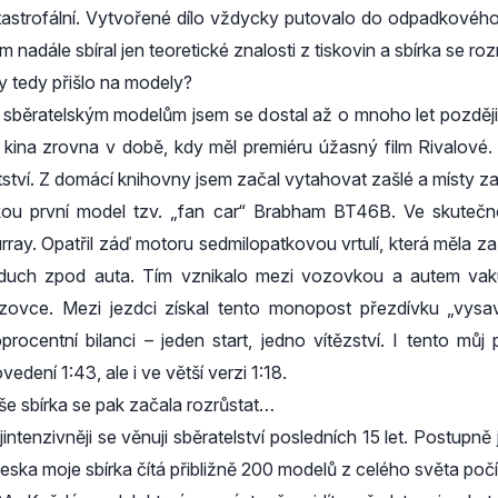
tastrofální. Vytvořené dílo vždycky putovalo do odpadkového
m nadále sbíral jen teoretické znalosti z tiskovin a sbírka se r
y tedy přišlo na modely?
 sběratelským modelům jsem se dostal až o mnoho let později
 kina zrovna v době, kdy měl premiéru úžasný film Rivalové
tství. Z domácí knihovny jsem začal vytahovat zašlé a místy za
kou první model tzv. „fan car“ Brabham BT46B. Ve skutečnos
rray. Opatřil záď motoru sedmilopatkovou vrtulí, která měla z
duch zpod auta. Tím vznikalo mezi vozovkou a autem vakuum,
zovce. Mezi jezdci získal tento monopost přezdívku „vysava
oprocentní bilanci – jeden start, jedno vítězství. I tento m
vedení 1:43, ale i ve větší verzi 1:18.
še sbírka se pak začala rozrůstat…
jintenzivněji se věnuji sběratelství posledních 15 let. Postup
eska moje sbírka čítá přibližně 200 modelů z celého světa počín