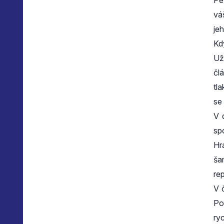
Pe
vá
je
Kd
Už
čl
tl
se
V 
sp
Hr
ša
re
V 
Po
ry