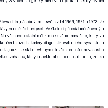
ný závodní stroj, který měl svého pilota a nějaký životní
Stewart, trojnásobný mistr světa z let 1969, 1971 a 1973. Je
lávy neuměl číst ani psát. Ve škole si připadal méněcenný a
s. Na všechno ostatní měl k ruce svého manažera, který za
nčení závodní kariéry diagnostikovali u jeho syna silnou
 Po diagnóze se stal otevřeným mluvčím pro informovanost o
velkou záhadou, který inspektorát se podepsal pod to, že mu