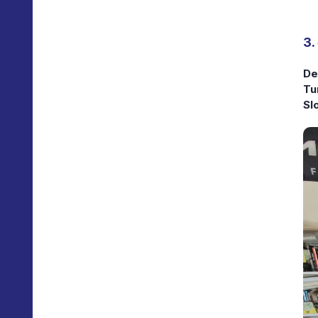
3.
De
Tu
Sl