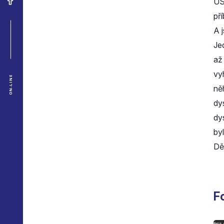
US
pří
A 
Je
až
vy
ON-LINE
ně
dy
dy
by
Děk
F