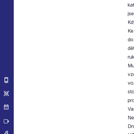
ka
jse
Kd
Ke
do
dě
ru
Mu
vz
vo
st
pro
Va
Ne
Dn