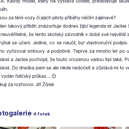
A. Každý model, který na výstavě uvidíte, představuje skuteč
běh.
jsou za těmi vozy či jejich piloty příběhy něčím zajímavé?
den takový příběh znázorňuje dodnes žijící legenda sir Jackie 
 neuvěřitelné, že tento skotský závodník v době své největší s
hýbal se učení. Jediné, co se naučil, byl vlastnoruční podpi
ho vyřizoval smlouvy a podobně. Teprve za mnoho let po uko
slexii a Jackie pochopil, že touto vrozenou vadou trpí také.
slexii. Do dneška jsem se ale nikde nedočetl a zůstává mi to 
l vydán řidičský průkaz… 😊
uji za rozhovor. Jiří Žůrek
otogalerie
4
fotek