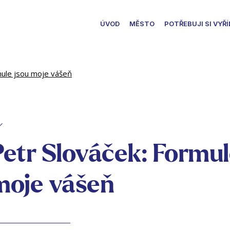
ÚVOD
MĚSTO
POTŘEBUJI SI VYŘÍ
mule jsou moje vášeň
Petr Slováček: Formul
moje vášeň