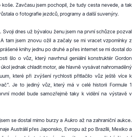
 koše. Zavčasu jsem pochopil, že tudy cesta nevede, a tak
ozrůstala o fotografie jezdců, programy a další suvenýry.
. Svoji dnes už bývalou ženu jsem na první schůzce pozval
. A tam jsem znovu ožil a začaly se mi vracet vzpomínky z
prášené knihy jednu po druhé a přes internet se mi dostal do
ti šlo o vůz, který navrhnul geniální konstruktér Gordon
a úkol jednak chladit motor, ale hlavně vysávat nahromaděný
 které při zvýšení rychlosti přitlačilo vůz ještě více k
č“. Je to jediný vůz, který má v celé historii Formule 1
ůj první model bude samozřejmě taky k vidění na výstavě v
ně jsem se dostal mimo burzy a Aukro až na zahraniční aukce.
aje Austrálií přes Japonsko, Evropu až po Brazílii, Mexiko a