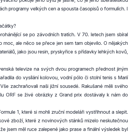
ývacího pokoje jeho bytu je jasné, co je jeho sběratelskou
kách programy velkých cen a spousta časopisů o formulích. I
začátky?
ohánějící se po závodních tratích. V 70. letech jsem sbíral
lo moc, ale něco se přece jen sem tam objevilo. O nějakých
riálů, jako jsou resin, pryskyřice s přídavky lehkých kovů,
enská televize na svých dvou programech přednost jiným
dila do vysílání kolovou, vodní pólo či stolní tenis s Marií
Vše zachraňovali naši jižní sousedé. Rakušané měli svého
nálu ORF se živé obrázky z Grand prix dostávaly k nám do
ule 1, které si mohli zruční modeláři vystřihnout a slepit.
tkové zboží, které z novinových stánků mizelo neskutečnou
, že jsem měl ruce zalepené jako prase a finální výsledek byl