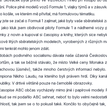
tr Slováček bydlí přímo ve Vizovicích. Hned při vstupu do ob
šní. Police plné modelů vozů Formule 1, vlajky týmů a v zásuv
ho košile, ve kterém mě přivítal, má formulovou tématiku.
y jste se začal o Formuli 1 zajímat, jaké byly vaše sběratelské 
 jako kluk jsem obdivoval piloty Formule 1 a nádherné vozy pr
ánky z novin a kupoval si časopisy a knihy, kterých sice neby
akově litých sběratelských modelech, vyrobených z různých mate
 mi tenkrát mohlo jenom zdát.
dobách podivného socialismu dávala naše úžasná Českoslov
ortům, a tak se běžně stávalo, že místo Velké ceny Monaka zařa
achovou (úsměv), takže mnoho čerstvých informací nebylo. 
mpiona Nikiho Laudu, na kterého byli právem hrdí. Díky ka
publiky. V drtivé většině pouze na černobílé obrazovky.
časopise ABC občas vycházely mimo jiné i papírové modely Form
kud se mi podařilo ABC sehnat, neboť to bylo velmi nedosta
chlostí, tak jsem se o to pokusil také. Končilo to obyčejně tak