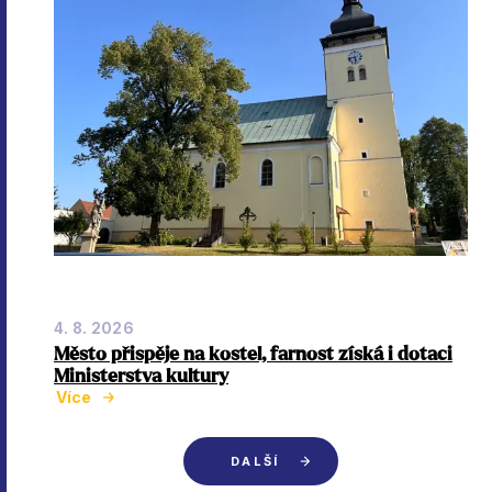
4. 8. 2026
Město přispěje na kostel, farnost získá i dotaci
Ministerstva kultury
Více
DALŠÍ