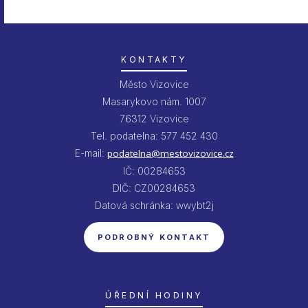
KONTAKTY
Město Vizovice
Masarykovo nám. 1007
76312 Vizovice
Tel. podatelna: 577 452 430
E-mail:
podatelna@mestovizovice.cz
IČ: 00284653
DIČ: CZ00284653
Datová schránka: wwybt2j
PODROBNÝ KONTAKT
ÚŘEDNÍ HODINY