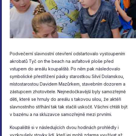
Podvečerní slavnostní otevření odstartovalo vystoupením
akrobatů Tyč on the beach na asfaltové ploše před
vstupem do areálu koupaliště. Po něm pak následovalo
symbolické přestřižení pásky starostkou Silvií Dolanskou,
místostarostou Davidem Mazůrkem, stavebním dozorem a
zástupcem zhotovitele. Nejnedočkavější byly samozřejmě
děti, které se hrnuly do areálu s takovou silou, že aktéři
slavnostního stříhání tak tak stačili uskočit. Všichni chtěli být
v bazénu a na skluzavce samozřejmě mezi prvními.
Koupaliště si v následujících dvou hodinách prohlédly i
vyzkoušely stovky lidí, kteří jej mohli zdarma využívat až