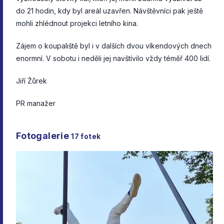
do 21 hodin, kdy byl areál uzavřen. Návštěvníci pak ještě
mohli zhlédnout projekci letního kina.
Zájem o koupaliště byl i v dalších dvou víkendových dnech
enormní. V sobotu i neděli jej navštívilo vždy téměř 400 lidí.
Jiří Žůrek
PR manažer
Fotogalerie
17
fotek