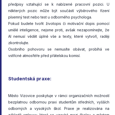
předpisy vztahující se k nabízené pracovní pozici. U
některých pozic může být součástí výběrového řízení
písemný test nebo test u odborného psychologa.
Pokud budete tvořit životopis či motivační dopis pomocí
umělé inteligence, nejsme proti, avšak nezapomínejte, že
AI nemusí vědět úplně vše a texty, které vytvoří, raději
zkontrolujte.
Osobního pohovoru se nemusíte obávat, probíhá ve
vstřícné atmosféře před přátelskou komisí.
Studentská praxe:
Město Vizovice poskytuje v rámci organizačních možností
bezplatnou odbornou praxi studentům středních, vyšších
odborných a vysokých škol. Praxe je realizována na
základě smlouvy, která se uzavírá mezi školou a městem