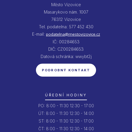
Město Vizovice
Masarykovo nám. 1007
76312 Vizovice
Tel. podatelna: 577 452 430
E-mail:
podatelna@mestovizovice.cz
IČ: 00284653
DIČ: CZ00284653
Datová schránka: wwybt2j
PODROBNÝ KONTAKT
ÚŘEDNÍ HODINY
PO:
8:00 - 11:30
12:30 - 17:00
ÚT:
8:00 - 11:30
12:30 - 14:00
ST:
8:00 - 11:30
12:30 - 17:00
ČT:
8:00 - 11:30
12:30 - 14:00