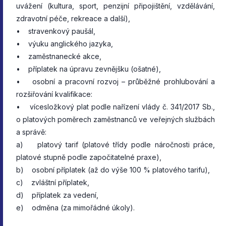
uvážení (kultura, sport, penzijní připojištění, vzdělávání,
zdravotní péče, rekreace a další),
• stravenkový paušál,
• výuku anglického jazyka,
• zaměstnanecké akce,
• příplatek na úpravu zevnějšku (ošatné),
• osobní a pracovní rozvoj – průběžné prohlubování a
rozšiřování kvalifikace:
• vícesložkový plat podle nařízení vlády č. 341/2017 Sb.,
o platových poměrech zaměstnanců ve veřejných službách
a správě:
a) platový tarif (platové třídy podle náročnosti práce,
platové stupně podle započitatelné praxe),
b) osobní příplatek (až do výše 100 % platového tarifu),
c) zvláštní příplatek,
d) příplatek za vedení,
e) odměna (za mimořádné úkoly).