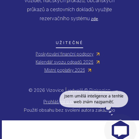
vozidel, řidičských průkazů, občanských
průkazů a cestovních dokladů využijte
rezervačního systému
.
zde
UŽITEČNÉ
Poskytování finanční podpory
Kalendář svozu odpadů 2026
Místní poplatky 2026
© 2026 Vizovice | vytvořil ©
Digiregion
Jsem umělá inteligence a tenhle
web znám nazpaměť.
Prohlášení o přístupnosti
Použití obsahu bez svolení autora zakázáno