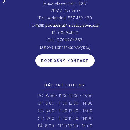
Masarykovo nám. 1007
76312 Vizovice
Tel. podatelna: 577 452 430
E-mail:
podatelna@mestovizovice.cz
IČ: 00284653
DIČ: CZ00284653
Datová schránka: wwybt2j
PODROBNÝ KONTAKT
ÚŘEDNÍ HODINY
PO:
8:00 - 11:30
12:30 - 17:00
ÚT:
8:00 - 11:30
12:30 - 14:00
ST:
8:00 - 11:30
12:30 - 17:00
ČT:
8:00 - 11:30
12:30 - 14:00
PÁ:
8:00 - 11:30
12:30 - 14:00