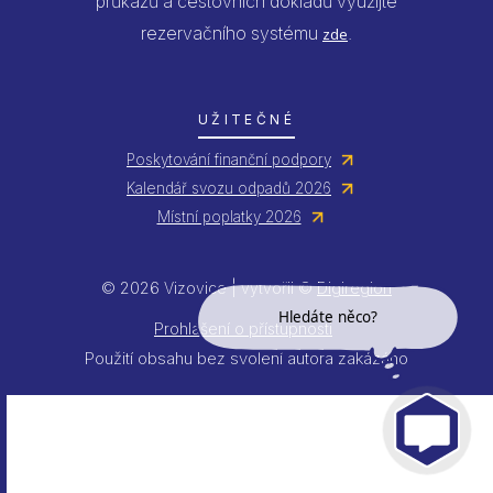
průkazů a cestovních dokladů využijte
rezervačního systému
.
zde
UŽITEČNÉ
Poskytování finanční podpory
Kalendář svozu odpadů 2026
Místní poplatky 2026
© 2026 Vizovice | vytvořil ©
Digiregion
Prohlášení o přístupnosti
Hledáte něco?
Použití obsahu bez svolení autora zakázáno