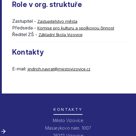
Role v org. struktuře
Zastupitel -
Zastupitelstvo města
Předseda -
Komise pro kulturu a spolkovou činnost
Ředitel ZŠ -
Základní škola Vizovice
Kontakty
E-mail:
jindrich.navrat@mestovizovice.cz
KONTAKTY
Město Vizovice
Masarykovo nám. 1007
76312 Vizovice