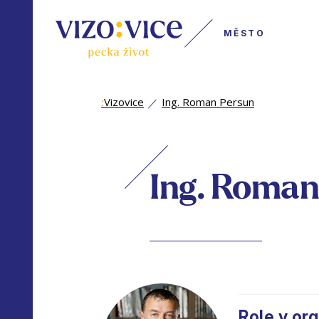
MĚSTO
:
Vizovice
Ing. Roman Persun
Ing. Roman
Role v org