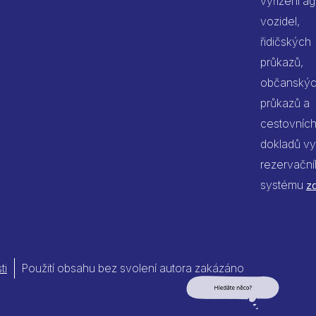
vyřízení a
vozidel,
řidičských
průkazů,
občanský
průkazů a
cestovníc
dokladů vy
rezervačn
systému
z
ti
Použití obsahu bez svolení autora zakázáno
Jsem umělá inteligence a
tenhle web znám nazpaměť.