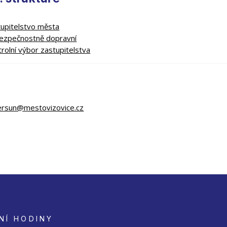
upitelstvo města
ezpečnostně dopravní
rolní výbor zastupitelstva
ersun@mestovizovice.cz
NÍ HODINY