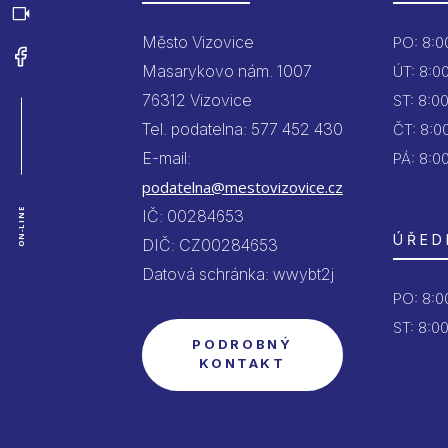
Město Vizovice
PO:
8:00
Masarykovo nám. 1007
ÚT:
8:00
76312 Vizovice
ST:
8:00
Tel. podatelna: 577 452 430
ČT:
8:00
E-mail:
PÁ:
8:00
podatelna@mestovizovice.cz
ON-LINE
IČ: 00284653
ÚŘED
DIČ: CZ00284653
Datová schránka: wwybt2j
PO:
8:00
ST: 8:00
PODROBNÝ
KONTAKT