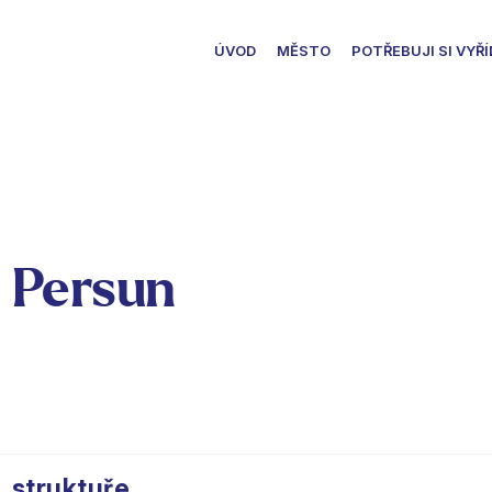
ÚVOD
MĚSTO
POTŘEBUJI SI VYŘÍ
 Persun
. struktuře