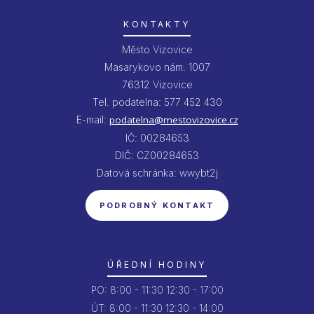
KONTAKTY
Město Vizovice
Masarykovo nám. 1007
76312 Vizovice
Tel. podatelna: 577 452 430
E-mail:
podatelna@mestovizovice.cz
IČ: 00284653
DIČ: CZ00284653
Datová schránka: wwybt2j
PODROBNÝ KONTAKT
ÚŘEDNÍ HODINY
PO:
8:00 - 11:30
12:30 - 17:00
ÚT:
8:00 - 11:30
12:30 - 14:00