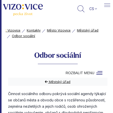
CS
:
Vizovice
Kontakty
Město Vizovice
Městský úřad
Odbor sociální
Odbor sociální
ROZBALIT MENU
Městský úřad
Činnost sociálního odboru pokrývá sociální agendy týkající
se občanů města a obvodu obce s rozšířenou působností,
zejména nezletilých a jejich rodičů, osob ohrožených
sociálním vyloučením, občanů s dlouhodobě nepříznivým