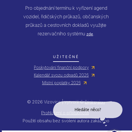
Pro objednání termínu k vyřízení agend
vozidel, řidičských průkazů, občanských
průkazů a cestovních dokladů využijte
rezervačního systému
.
zde
UŽITEČNÉ
Poskytování finanční podpory
Kalendář svozu odpadů 2026
Místní poplatky 2026
© 2026 Vizovice | vytvořil ©
Digiregion
Prohlášení o přístupnosti
Hledáte něco?
Použití obsahu bez svolení autora zakázáno