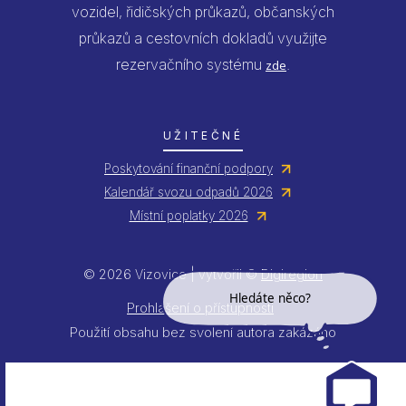
vozidel, řidičských průkazů, občanských
průkazů a cestovních dokladů využijte
rezervačního systému
.
zde
UŽITEČNÉ
Poskytování finanční podpory
Kalendář svozu odpadů 2026
Místní poplatky 2026
© 2026 Vizovice | vytvořil ©
Digiregion
Hledáte něco?
Prohlášení o přístupnosti
Použití obsahu bez svolení autora zakázáno