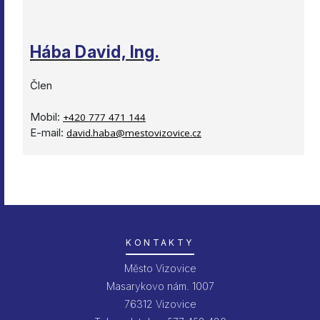
Hába David, Ing.
Člen
Mobil:
+420 777 471 144
E-mail:
david.haba@mestovizovice.cz
KONTAKTY
Město Vizovice
Masarykovo nám. 1007
76312 Vizovice