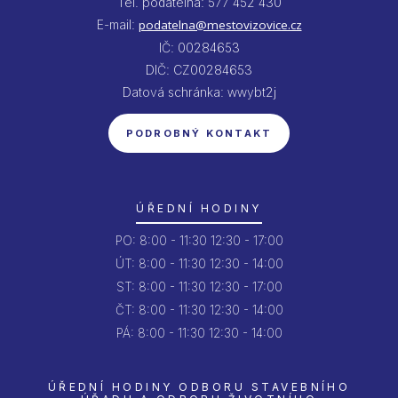
Tel. podatelna: 577 452 430
E-mail:
podatelna@mestovizovice.cz
IČ: 00284653
DIČ: CZ00284653
Datová schránka: wwybt2j
PODROBNÝ KONTAKT
ÚŘEDNÍ HODINY
PO:
8:00 - 11:30
12:30 - 17:00
ÚT:
8:00 - 11:30
12:30 - 14:00
ST:
8:00 - 11:30
12:30 - 17:00
ČT:
8:00 - 11:30
12:30 - 14:00
PÁ:
8:00 - 11:30
12:30 - 14:00
ÚŘEDNÍ HODINY ODBORU STAVEBNÍHO